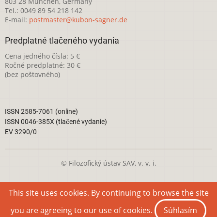
803 28 München, Germany
Tel.: 0049 89 54 218 142
E-mail:
postmaster@kubon-sagner.de
Predplatné tlačeného vydania
Cena jedného čísla: 5 €
Ročné predplatné: 30 €
(bez poštovného)
ISSN 2585-7061 (online)
ISSN 0046-385X (tlačené vydanie)
EV 3290/0
© Filozofický ústav SAV, v. v. i.
Táto webová stránka je licencovaná pod
Creative Commons
This site uses cookies. By continuing to browse the site
Attribution-NonCommercial 4.0 International License
you are agreeing to our use of cookies.
Súhlasím