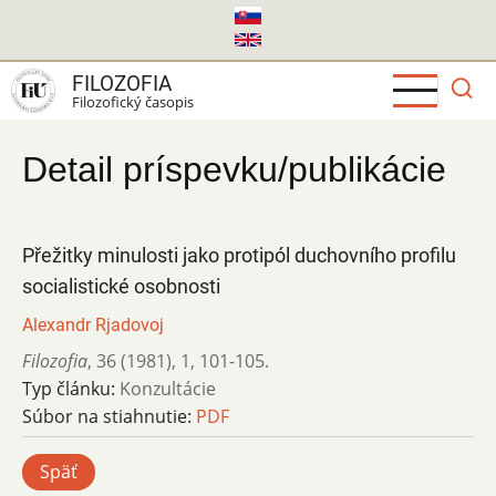
Skočiť
na
hlavný
FILOZOFIA
obsah
Filozofický časopis
Detail príspevku/publikácie
Přežitky minulosti jako protipól duchovního profilu
socialistické osobnosti
Alexandr Rjadovoj
Filozofia
,
36 (1981)
,
1
,
101-105.
Typ článku:
Konzultácie
Súbor na stiahnutie:
PDF
Späť