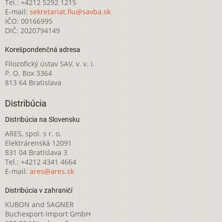
Tel.: +4212 5292 1215
E-mail:
sekretariat.fiu@savba.sk
IČO: 00166995
DIČ: 2020794149
Korešpondenčná adresa
Filozofický ústav SAV, v. v. i.
P. O. Box 3364
813 64 Bratislava
Distribúcia
Distribúcia na Slovensku
ARES, spol. s r. o.
Elektrárenská 12091
831 04 Bratislava 3
Tel.: +4212 4341 4664
E-mail:
ares@ares.sk
Distribúcia v zahraničí
KUBON and SAGNER
Buchexport-Import GmbH