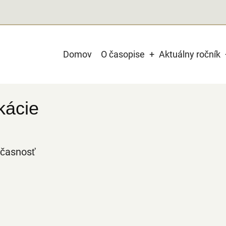
Main
Domov
O časopise
Aktuálny ročník
navigation
kácie
účasnosť