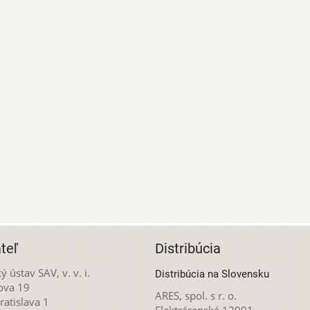
teľ
Distribúcia
ý ústav SAV, v. v. i.
Distribúcia na Slovensku
ova 19
ARES, spol. s r. o.
atislava 1
Elektrárenská 12091