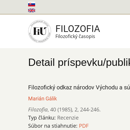
Skočiť
na
hlavný
FILOZOFIA
obsah
Filozofický časopis
Detail príspevku/publi
Filozofický odkaz národov Východu a s
Marián Gálik
Filozofia
,
40 (1985)
,
2
,
244-246.
Typ článku:
Recenzie
Súbor na stiahnutie:
PDF