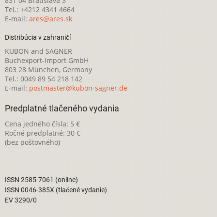
831 04 Bratislava 3
Tel.: +4212 4341 4664
E-mail:
ares@ares.sk
Distribúcia v zahraničí
KUBON and SAGNER
Buchexport-Import GmbH
803 28 München, Germany
Tel.: 0049 89 54 218 142
E-mail:
postmaster@kubon-sagner.de
Predplatné tlačeného vydania
Cena jedného čísla: 5 €
Ročné predplatné: 30 €
(bez poštovného)
ISSN 2585-7061 (online)
ISSN 0046-385X (tlačené vydanie)
EV 3290/0