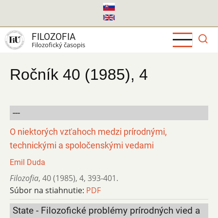
Skočiť
na
hlavný
FILOZOFIA
obsah
Filozofický časopis
Ročník 40 (1985), 4
---
O niektorých vzťahoch medzi prírodnými,
technickými a spoločenskými vedami
Emil Duda
Filozofia
,
40 (1985)
,
4
,
393-401.
Súbor na stiahnutie:
PDF
State - Filozofické problémy prírodných vied a