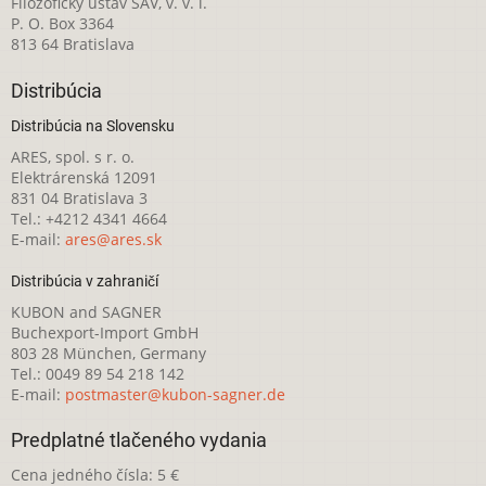
Filozofický ústav SAV, v. v. i.
P. O. Box 3364
813 64 Bratislava
Distribúcia
Distribúcia na Slovensku
ARES, spol. s r. o.
Elektrárenská 12091
831 04 Bratislava 3
Tel.: +4212 4341 4664
E-mail:
ares@ares.sk
Distribúcia v zahraničí
KUBON and SAGNER
Buchexport-Import GmbH
803 28 München, Germany
Tel.: 0049 89 54 218 142
E-mail:
postmaster@kubon-sagner.de
Predplatné tlačeného vydania
Cena jedného čísla: 5 €