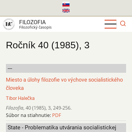
Skočiť
na
hlavný
FILOZOFIA
obsah
Filozofický časopis
Ročník 40 (1985), 3
---
Miesto a úlohy filozofie vo výchove socialistického
človeka
Tibor Halečka
Filozofia
,
40 (1985)
,
3
,
249-256.
Súbor na stiahnutie:
PDF
State - Problematika utvárania socialistickej