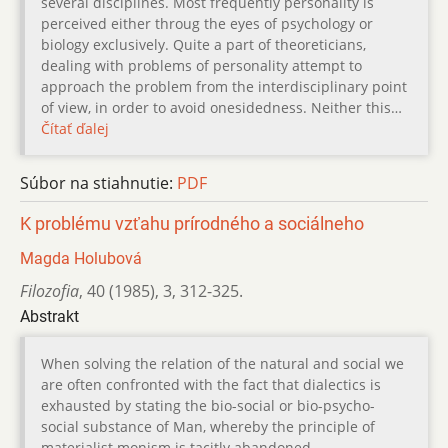
several disciplines. Most frequently personality is
perceived either throug the eyes of psychology or
biology exclusively. Quite a part of theoreticians,
dealing with problems of personality attempt to
approach the problem from the interdisciplinary point
of view, in order to avoid onesidedness. Neither this…
Čítať ďalej
Súbor na stiahnutie:
PDF
K problému vzťahu prírodného a sociálneho
Magda Holubová
Filozofia
,
40 (1985)
,
3
,
312-325.
Abstrakt
When solving the relation of the natural and social we
are often confronted with the fact that dialectics is
exhausted by stating the bio-social or bio-psycho-
social substance of Man, whereby the principle of
materialist monism is tacitly abandoned.