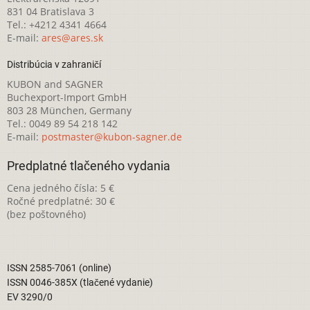
831 04 Bratislava 3
Tel.: +4212 4341 4664
E-mail:
ares@ares.sk
Distribúcia v zahraničí
KUBON and SAGNER
Buchexport-Import GmbH
803 28 München, Germany
Tel.: 0049 89 54 218 142
E-mail:
postmaster@kubon-sagner.de
Predplatné tlačeného vydania
Cena jedného čísla: 5 €
Ročné predplatné: 30 €
(bez poštovného)
ISSN 2585-7061 (online)
ISSN 0046-385X (tlačené vydanie)
EV 3290/0