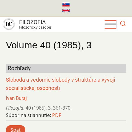
Skočiť
na
hlavný
FILOZOFIA
obsah
Filozofický časopis
Volume 40 (1985), 3
Rozhľady
Sloboda a vedomie slobody v štruktúre a vývoji
socialistickej osobnosti
Ivan Buraj
Filozofia
,
40 (1985)
,
3
,
361-370.
Súbor na stiahnutie:
PDF
Späť