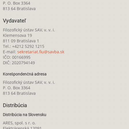
P. O. Box 3364
813 64 Bratislava
Vydavateľ
Filozofický ústav SAV, v. v. i.
Klemensova 19
811 09 Bratislava 1
Tel.: +4212 5292 1215
E-mail:
sekretariat.fiu@savba.sk
IČO: 00166995
DIČ: 2020794149
Korešpondenčná adresa
Filozofický ústav SAV, v. v. i.
P. O. Box 3364
813 64 Bratislava
Distribúcia
Distribúcia na Slovensku
ARES, spol. s r. o.
Elektrárenská 12091