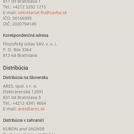
811 09 Bratislava 1
Tel.: +4212 5292 1215
E-mail:
sekretariat.fiu@savba.sk
IČO: 00166995
DIČ: 2020794149
Korešpondenčná adresa
Filozofický ústav SAV, v. v. i.
P. O. Box 3364
813 64 Bratislava
Distribúcia
Distribúcia na Slovensku
ARES, spol. s r. o.
Elektrárenská 12091
831 04 Bratislava 3
Tel.: +4212 4341 4664
E-mail:
ares@ares.sk
Distribúcia v zahraničí
KUBON and SAGNER