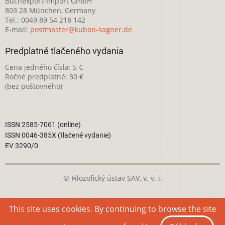
Buchexport-Import GmbH
803 28 München, Germany
Tel.: 0049 89 54 218 142
E-mail:
postmaster@kubon-sagner.de
Predplatné tlačeného vydania
Cena jedného čísla: 5 €
Ročné predplatné: 30 €
(bez poštovného)
ISSN 2585-7061 (online)
ISSN 0046-385X (tlačené vydanie)
EV 3290/0
© Filozofický ústav SAV, v. v. i.
Táto webová stránka je licencovaná pod
Creative Commons
This site uses cookies. By continuing to browse the site
Attribution-NonCommercial 4.0 International License