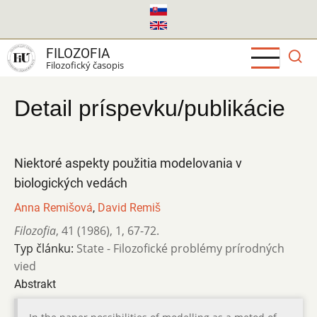
Skočiť
na
hlavný
FILOZOFIA
obsah
Filozofický časopis
Detail príspevku/publikácie
Niektoré aspekty použitia modelovania v
biologických vedách
Anna Remišová
,
David Remiš
Filozofia
,
41 (1986)
,
1
,
67-72.
Typ článku:
State - Filozofické problémy prírodných
vied
Abstrakt