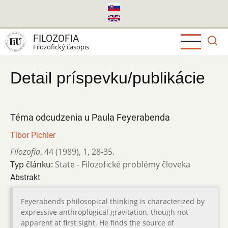
Skočiť
na
hlavný
FILOZOFIA
obsah
Filozofický časopis
Detail príspevku/publikácie
Téma odcudzenia u Paula Feyerabenda
Tibor Pichler
Filozofia
,
44 (1989)
,
1
,
28-35.
Typ článku:
State - Filozofické problémy človeka
Abstrakt
Feyerabenďs philosopical thinking is characterized by
expressive anthroplogical gravitation, though not
apparent at first sight. He finds the source of