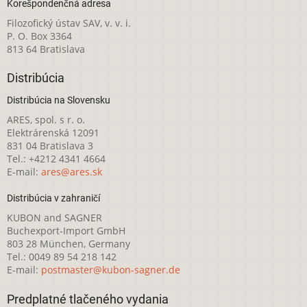
Korešpondenčná adresa
Filozofický ústav SAV, v. v. i.
P. O. Box 3364
813 64 Bratislava
Distribúcia
Distribúcia na Slovensku
ARES, spol. s r. o.
Elektrárenská 12091
831 04 Bratislava 3
Tel.: +4212 4341 4664
E-mail:
ares@ares.sk
Distribúcia v zahraničí
KUBON and SAGNER
Buchexport-Import GmbH
803 28 München, Germany
Tel.: 0049 89 54 218 142
E-mail:
postmaster@kubon-sagner.de
Predplatné tlačeného vydania