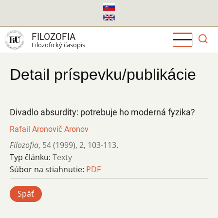
Skočiť
na
hlavný
FILOZOFIA
obsah
Filozofický časopis
Detail príspevku/publikácie
Divadlo absurdity: potrebuje ho moderná fyzika?
Rafail Aronovič Aronov
Filozofia
,
54 (1999)
,
2
,
103-113.
Typ článku:
Texty
Súbor na stiahnutie:
PDF
Späť