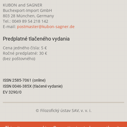
KUBON and SAGNER
Buchexport-Import GmbH
803 28 München, Germany
Tel.: 0049 89 54 218 142
E-mail:
postmaster@kubon-sagner.de
Predplatné tlačeného vydania
Cena jedného čísla: 5 €
Ročné predplatné: 30 €
(bez poštovného)
ISSN 2585-7061 (online)
ISSN 0046-385X (tlačené vydanie)
EV 3290/0
© Filozofický ústav SAV, v. v. i.
Táto webová stránka je licencovaná pod
Creative Commons