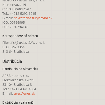
Filozofický ústav SAV, v. v. i.
Klemensova 19
811 09 Bratislava 1
Tel.: +4212 5292 1215
E-mail:
sekretariat.fiu@savba.sk
IČO: 00166995
DIČ: 2020794149
Korešpondenčná adresa
Filozofický ústav SAV, v. v. i.
P. O. Box 3364
813 64 Bratislava
Distribúcia
Distribúcia na Slovensku
ARES, spol. s r. o.
Elektrárenská 12091
831 04 Bratislava 3
Tel.: +4212 4341 4664
E-mail:
ares@ares.sk
Distribúcia v zahraničí