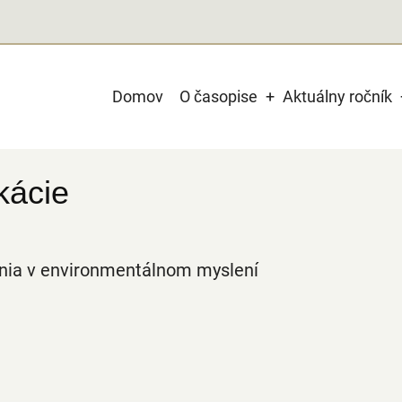
Main
Domov
O časopise
Aktuálny ročník
navigation
kácie
nia v environmentálnom myslení