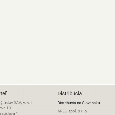
teľ
Distribúcia
ý ústav SAV, v. v. i.
Distribúcia na Slovensku
ova 19
ARES, spol. s r. o.
atislava 1