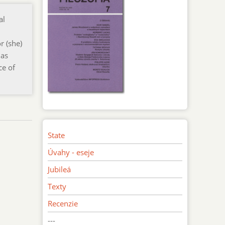
al
r (she)
 as
ce of
State
Úvahy - eseje
Jubileá
Texty
Recenzie
---