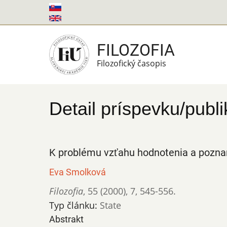
Skočiť
na
hlavný
FILOZOFIA
obsah
Filozofický časopis
Detail príspevku/publi
K problému vzťahu hodnotenia a pozna
Eva Smolková
Filozofia
,
55 (2000)
,
7
,
545-556.
Typ článku:
State
Abstrakt