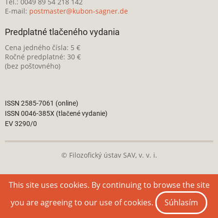
Tel.: 0049 89 54 218 142
E-mail:
postmaster@kubon-sagner.de
Predplatné tlačeného vydania
Cena jedného čísla: 5 €
Ročné predplatné: 30 €
(bez poštovného)
ISSN 2585-7061 (online)
ISSN 0046-385X (tlačené vydanie)
EV 3290/0
© Filozofický ústav SAV, v. v. i.
Táto webová stránka je licencovaná pod
Creative Commons
This site uses cookies. By continuing to browse the site
Attribution-NonCommercial 4.0 International License
you are agreeing to our use of cookies.
Súhlasím