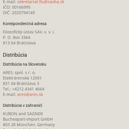
E-mail:
sekretariat.fiu@savba.sk
IČO: 00166995
DIČ: 2020794149
Korešpondenčná adresa
Filozofický ústav SAV, v. v. i.
P. O. Box 3364
813 64 Bratislava
Distribúcia
Distribúcia na Slovensku
ARES, spol. s r. o.
Elektrárenská 12091
831 04 Bratislava 3
Tel.: +4212 4341 4664
E-mail:
ares@ares.sk
Distribúcia v zahraničí
KUBON and SAGNER
Buchexport-Import GmbH
803 28 München, Germany