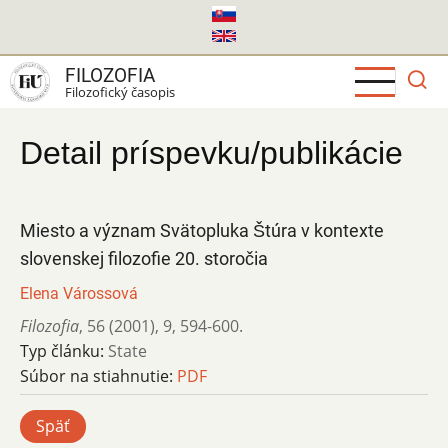
Skočiť
na
hlavný
FILOZOFIA
obsah
Filozofický časopis
Detail príspevku/publikácie
Miesto a význam Svätopluka Štúra v kontexte
slovenskej filozofie 20. storočia
Elena Várossová
Filozofia
,
56 (2001)
,
9
,
594-600.
Typ článku:
State
Súbor na stiahnutie:
PDF
Späť