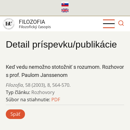
Skočiť
na
hlavný
FILOZOFIA
obsah
Filozofický časopis
Detail príspevku/publikácie
Keď vedu nemožno stotožniť s rozumom. Rozhovor
s prof. Paulom Janssenom
Filozofia
,
58 (2003)
,
8
,
564-570.
Typ článku:
Rozhovory
Súbor na stiahnutie:
PDF
Späť