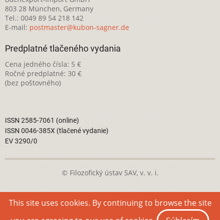
803 28 München, Germany
Tel.: 0049 89 54 218 142
E-mail:
postmaster@kubon-sagner.de
Predplatné tlačeného vydania
Cena jedného čísla: 5 €
Ročné predplatné: 30 €
(bez poštovného)
ISSN 2585-7061 (online)
ISSN 0046-385X (tlačené vydanie)
EV 3290/0
© Filozofický ústav SAV, v. v. i.
Táto webová stránka je licencovaná pod
Creative Commons
This site uses cookies. By continuing to browse the site
Attribution-NonCommercial 4.0 International License