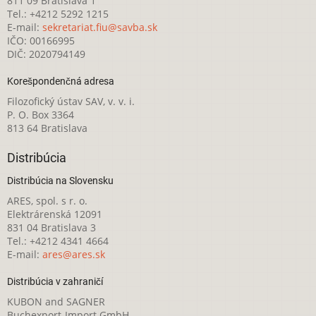
811 09 Bratislava 1
Tel.: +4212 5292 1215
E-mail:
sekretariat.fiu@savba.sk
IČO: 00166995
DIČ: 2020794149
Korešpondenčná adresa
Filozofický ústav SAV, v. v. i.
P. O. Box 3364
813 64 Bratislava
Distribúcia
Distribúcia na Slovensku
ARES, spol. s r. o.
Elektrárenská 12091
831 04 Bratislava 3
Tel.: +4212 4341 4664
E-mail:
ares@ares.sk
Distribúcia v zahraničí
KUBON and SAGNER
Buchexport-Import GmbH