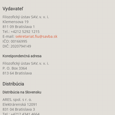
Vydavateľ
Filozofický ústav SAV, v. v. i.
Klemensova 19
811 09 Bratislava 1
Tel.: +4212 5292 1215
E-mail:
sekretariat.fiu@savba.sk
IČO: 00166995
DIČ: 2020794149
Korešpondenčná adresa
Filozofický ústav SAV, v. v. i.
P. O. Box 3364
813 64 Bratislava
Distribúcia
Distribúcia na Slovensku
ARES, spol. s r. o.
Elektrárenská 12091
831 04 Bratislava 3
Tel.: +4212 4341 4664