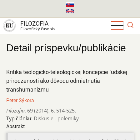
Skočiť
na
hlavný
FILOZOFIA
obsah
Filozofický časopis
Detail príspevku/publikácie
Kritika teologicko-teleologickej koncepcie ľudskej
prirodzenosti ako dôvodu odmietnutia
transhumanizmu
Peter Sýkora
Filozofia
,
69 (2014)
,
6
,
514-525.
Typ článku:
Diskusie - polemiky
Abstrakt