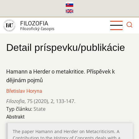
Skočiť
na
hlavný
FILOZOFIA
obsah
Filozofický časopis
Detail príspevku/publikácie
Hamann a Herder o metakritice. Příspěvek k
dějinám pojmů
Břetislav Horyna
Filozofia
,
75 (2020)
,
2
,
133-147.
Typ článku:
State
Abstrakt
The paper Hamann and Herder on Metacriticism. A
Contribution to the History of Concepts deals with a