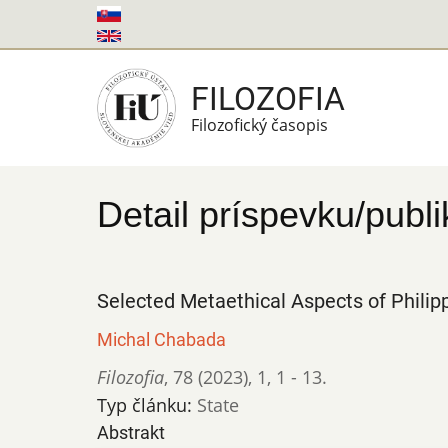
Skočiť
na
hlavný
FILOZOFIA
obsah
Filozofický časopis
Detail príspevku/publi
Selected Metaethical Aspects of Philip
Michal Chabada
Filozofia
,
78 (2023)
,
1
,
1 - 13.
Typ článku:
State
Abstrakt