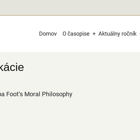
Main
Domov
O časopise
Aktuálny ročník
navigation
kácie
pa Foot’s Moral Philosophy