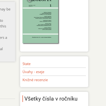
 may be
to
this
o
ers a
al
State
Úvahy - eseje
Knižné recenzie
Všetky čísla v ročníku