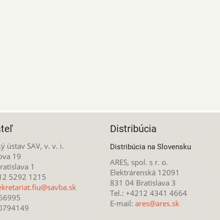
teľ
Distribúcia
ý ústav SAV, v. v. i.
Distribúcia na Slovensku
ova 19
ARES, spol. s r. o.
atislava 1
Elektrárenská 12091
212 5292 1215
831 04 Bratislava 3
ekretariat.fiu@savba.sk
Tel.: +4212 4341 4664
166995
E-mail:
ares@ares.sk
20794149