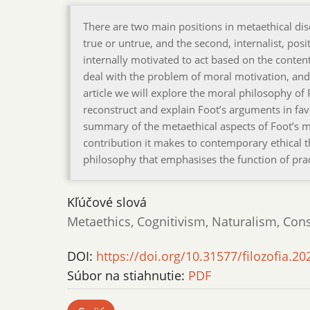
There are two main positions in metaethical disc
true or untrue, and the second, internalist, posi
internally motivated to act based on the content
deal with the problem of moral motivation, and 
article we will explore the moral philosophy of
reconstruct and explain Foot’s arguments in favo
summary of the metaethical aspects of Foot’s mo
contribution it makes to contemporary ethical th
philosophy that emphasises the function of prac
Kľúčové slová
Metaethics, Cognitivism, Naturalism, Const
DOI:
https://doi.org/10.31577/filozofia.20
Súbor na stiahnutie:
PDF