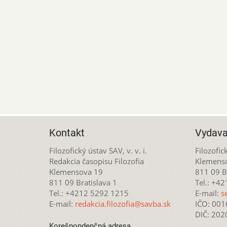
Kontakt
Vydava
Filozofický ústav SAV, v. v. i.
Filozofick
Redakcia časopisu Filozofia
Klemens
Klemensova 19
811 09 Br
811 09 Bratislava 1
Tel.: +4
Tel.: +4212 5292 1215
E-mail:
s
E-mail:
redakcia.filozofia@savba.sk
IČO: 00
DIČ: 20
Korešpondenčná adresa