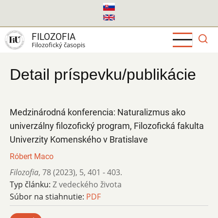
Skočiť
na
hlavný
FILOZOFIA
obsah
Filozofický časopis
Detail príspevku/publikácie
Medzinárodná konferencia: Naturalizmus ako
univerzálny filozofický program, Filozofická fakulta
Univerzity Komenského v Bratislave
Róbert Maco
Filozofia
,
78 (2023)
,
5
,
401 - 403.
Typ článku:
Z vedeckého života
Súbor na stiahnutie:
PDF