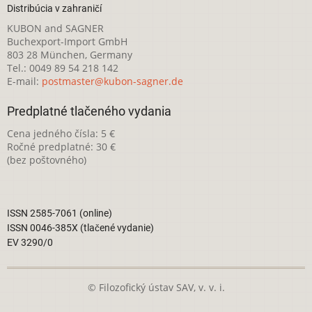
Distribúcia v zahraničí
KUBON and SAGNER
Buchexport-Import GmbH
803 28 München, Germany
Tel.: 0049 89 54 218 142
E-mail:
postmaster@kubon-sagner.de
Predplatné tlačeného vydania
Cena jedného čísla: 5 €
Ročné predplatné: 30 €
(bez poštovného)
ISSN 2585-7061 (online)
ISSN 0046-385X (tlačené vydanie)
EV 3290/0
© Filozofický ústav SAV, v. v. i.