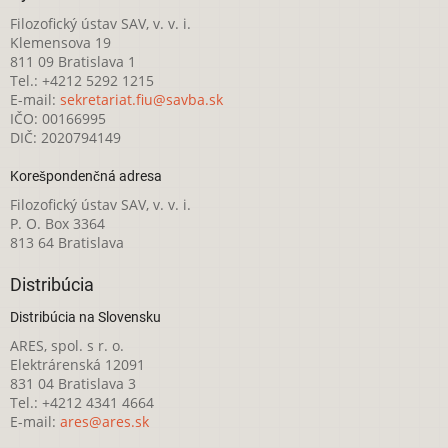
Filozofický ústav SAV, v. v. i.
Klemensova 19
811 09 Bratislava 1
Tel.: +4212 5292 1215
E-mail:
sekretariat.fiu@savba.sk
IČO: 00166995
DIČ: 2020794149
Korešpondenčná adresa
Filozofický ústav SAV, v. v. i.
P. O. Box 3364
813 64 Bratislava
Distribúcia
Distribúcia na Slovensku
ARES, spol. s r. o.
Elektrárenská 12091
831 04 Bratislava 3
Tel.: +4212 4341 4664
E-mail:
ares@ares.sk