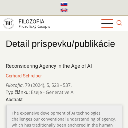
Skočiť
na
hlavný
FILOZOFIA
obsah
Filozofický časopis
Detail príspevku/publikácie
Reconsidering Agency in the Age of AI
Gerhard Schreiber
Filozofia
,
79 (2024)
,
5
,
529 - 537.
Typ článku:
Eseje - Generative AI
Abstrakt
The expansive development of AI technologies
challenges our conventional understanding of agency,
which has traditionally been anchored in the human