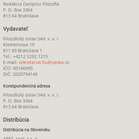
Redakcia časopisu Filozofia
P. O. Box 3364
813 64 Bratislava
Vydavateľ
Filozofický ústav SAV, v. v. i.
Klemensova 19
811 09 Bratislava 1
Tel.: +4212 5292 1215
E-mail:
sekretariat.fiu@savba.sk
IČO: 00166995
DIČ: 2020794149
Korešpondenčná adresa
Filozofický ústav SAV, v. v. i.
P. O. Box 3364
813 64 Bratislava
Distribúcia
Distribúcia na Slovensku
ARES, spol. s r. o.