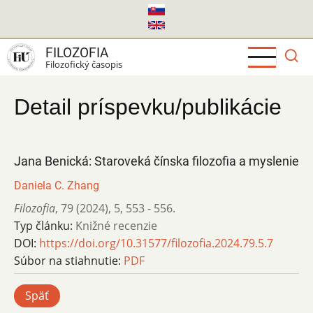
Skočiť
na
hlavný
FILOZOFIA
obsah
Filozofický časopis
Detail príspevku/publikácie
Jana Benická: Staroveká čínska filozofia a myslenie
Daniela C. Zhang
Filozofia
,
79 (2024)
,
5
,
553 - 556.
Typ článku:
Knižné recenzie
DOI:
https://doi.org/10.31577/filozofia.2024.79.5.7
Súbor na stiahnutie:
PDF
Späť