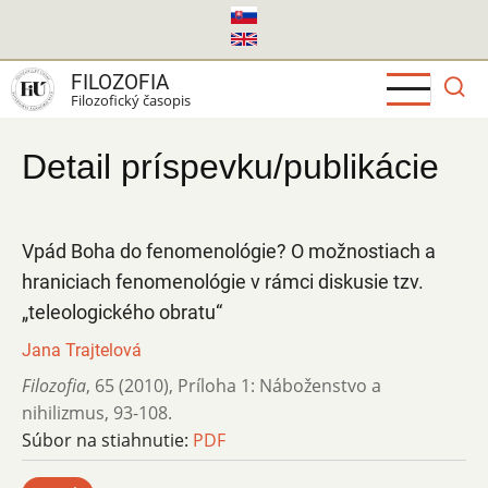
Skočiť
na
hlavný
FILOZOFIA
obsah
Filozofický časopis
Detail príspevku/publikácie
Vpád Boha do fenomenológie? O možnostiach a
hraniciach fenomenológie v rámci diskusie tzv.
„teleologického obratu“
Jana Trajtelová
Filozofia
,
65 (2010)
,
Príloha 1: Náboženstvo a
nihilizmus
,
93-108.
Súbor na stiahnutie:
PDF