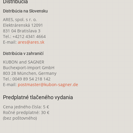
Distribúcia
Distribúcia na Slovensku
ARES, spol. s r. o.
Elektrárenská 12091
831 04 Bratislava 3
Tel.: +4212 4341 4664
E-mail:
ares@ares.sk
Distribúcia v zahraničí
KUBON and SAGNER
Buchexport-Import GmbH
803 28 München, Germany
Tel.: 0049 89 54 218 142
E-mail:
postmaster@kubon-sagner.de
Predplatné tlačeného vydania
Cena jedného čísla: 5 €
Ročné predplatné: 30 €
(bez poštovného)