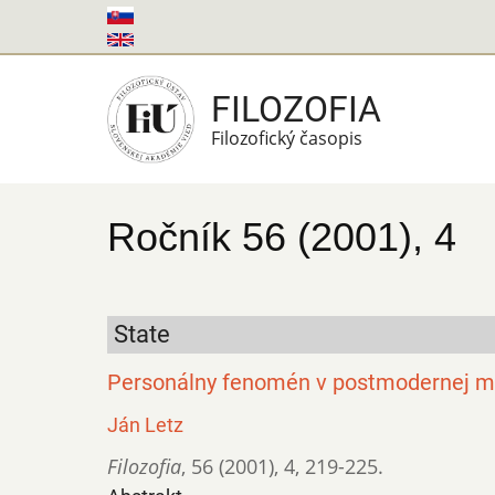
Skočiť
na
hlavný
FILOZOFIA
obsah
Filozofický časopis
Ročník 56 (2001), 4
State
Personálny fenomén v postmodernej m
Ján Letz
Filozofia
,
56 (2001)
,
4
,
219-225.