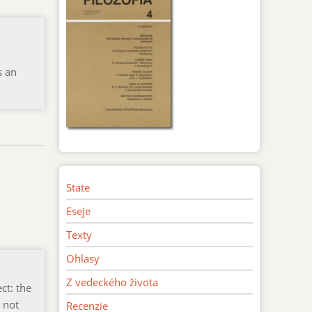
s an
State
Eseje
Texty
Ohlasy
Z vedeckého života
ct: the
d not
Recenzie