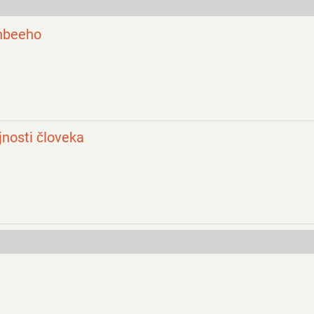
ynbeeho
ojnosti človeka