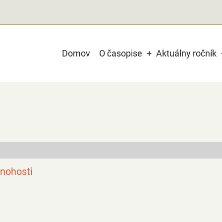
Main
Domov
O časopise
Aktuálny ročník
navigation
nohosti