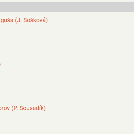
reguša (J. Sošková)
)
rov (P. Sousedík)