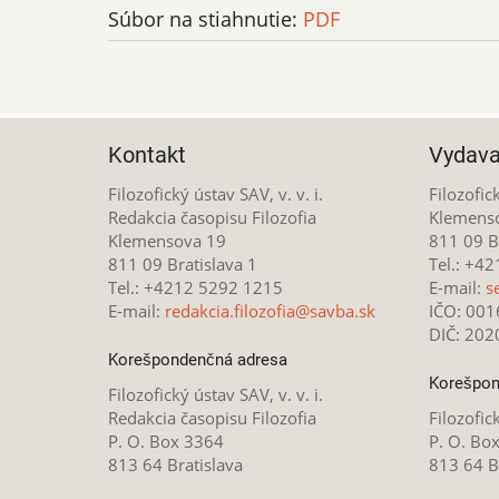
Súbor na stiahnutie:
PDF
Kontakt
Vydava
Filozofický ústav SAV, v. v. i.
Filozofick
Redakcia časopisu Filozofia
Klemens
Klemensova 19
811 09 Br
811 09 Bratislava 1
Tel.: +4
Tel.: +4212 5292 1215
E-mail:
s
E-mail:
redakcia.filozofia@savba.sk
IČO: 00
DIČ: 20
Korešpondenčná adresa
Korešpon
Filozofický ústav SAV, v. v. i.
Redakcia časopisu Filozofia
Filozofick
P. O. Box 3364
P. O. Bo
813 64 Bratislava
813 64 B