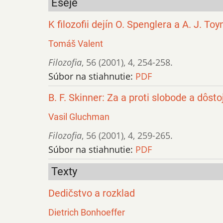
Eseje
K filozofii dejín O. Spenglera a A. J. To
Tomáš Valent
Filozofia
,
56 (2001)
,
4
,
254-258.
Súbor na stiahnutie:
PDF
B. F. Skinner: Za a proti slobode a dôst
Vasil Gluchman
Filozofia
,
56 (2001)
,
4
,
259-265.
Súbor na stiahnutie:
PDF
Texty
Dedičstvo a rozklad
Dietrich Bonhoeffer