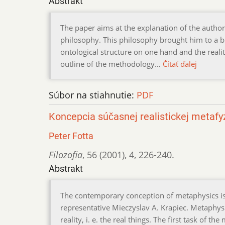
Abstrakt
The paper aims at the explanation of the autho
philosophy. This philosophy brought him to a bin
ontological structure on one hand and the reali
outline of the methodology…
Čítať ďalej
Súbor na stiahnutie:
PDF
Koncepcia súčasnej realistickej metafy
Peter Fotta
Filozofia
,
56 (2001)
,
4
,
226-240.
Abstrakt
The contemporary conception of metaphysics is 
representative Mieczyslav A. Krapiec. Metaphysi
reality, i. e. the real things. The first task of 