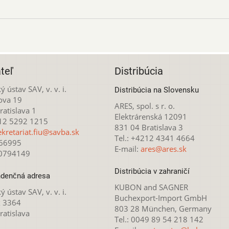
teľ
Distribúcia
ý ústav SAV, v. v. i.
Distribúcia na Slovensku
ova 19
ARES, spol. s r. o.
atislava 1
Elektrárenská 12091
212 5292 1215
831 04 Bratislava 3
ekretariat.fiu@savba.sk
Tel.: +4212 4341 4664
166995
E-mail:
ares@ares.sk
20794149
Distribúcia v zahraničí
denčná adresa
KUBON and SAGNER
ý ústav SAV, v. v. i.
Buchexport-Import GmbH
x 3364
803 28 München, Germany
ratislava
Tel.: 0049 89 54 218 142