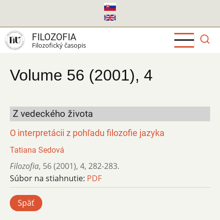
Skočiť
na
hlavný
FILOZOFIA
obsah
Filozofický časopis
Volume 56 (2001), 4
Z vedeckého života
O interpretácii z pohľadu filozofie jazyka
Tatiana Sedová
Filozofia
,
56 (2001)
,
4
,
282-283.
Súbor na stiahnutie:
PDF
Späť