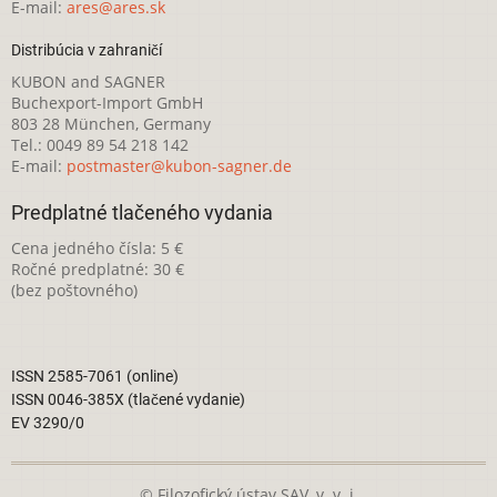
E-mail:
ares@ares.sk
Distribúcia v zahraničí
KUBON and SAGNER
Buchexport-Import GmbH
803 28 München, Germany
Tel.: 0049 89 54 218 142
E-mail:
postmaster@kubon-sagner.de
Predplatné tlačeného vydania
Cena jedného čísla: 5 €
Ročné predplatné: 30 €
(bez poštovného)
ISSN 2585-7061 (online)
ISSN 0046-385X (tlačené vydanie)
EV 3290/0
© Filozofický ústav SAV, v. v. i.