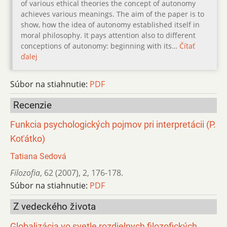
of various ethical theories the concept of autonomy
achieves various meanings. The aim of the paper is to
show, how the idea of autonomy established itself in
moral philosophy. It pays attention also to different
conceptions of autonomy: beginning with its…
Čítať
ďalej
Súbor na stiahnutie:
PDF
Recenzie
Funkcia psychologických pojmov pri interpretácii (P.
Koťátko)
Tatiana Sedová
Filozofia
,
62 (2007)
,
2
,
176-178.
Súbor na stiahnutie:
PDF
Z vedeckého života
Globalizácia vo svetle rozdielnych filozofických