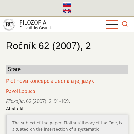
Skočiť
na
hlavný
FILOZOFIA
obsah
Filozofický časopis
Ročník 62 (2007), 2
State
Plotinova koncepcia Jedna a jej jazyk
Pavol Labuda
Filozofia
,
62 (2007)
,
2
,
91-109.
Abstrakt
The subject of the paper, Plotinus’ theory of the One, is
situated on the intersection of a systematic