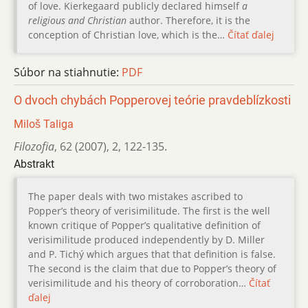
of love. Kierkegaard publicly declared himself
a
religious and Christian
author. Therefore, it is the
conception of Christian love, which is the…
Čítať ďalej
Súbor na stiahnutie:
PDF
O dvoch chybách Popperovej teórie pravdeblízkosti
Miloš Taliga
Filozofia
,
62 (2007)
,
2
,
122-135.
Abstrakt
The paper deals with two mistakes ascribed to
Popper’s theory of verisimilitude. The first is the well
known critique of Popper’s qualitative definition of
verisimilitude produced independently by D. Miller
and P. Tichý which argues that that definition is false.
The second is the claim that due to Popper’s theory of
verisimilitude and his theory of corroboration…
Čítať
ďalej