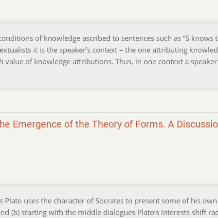
 conditions of knowledge ascribed to sentences such as “S knows t
xtualists it is the speaker’s context – the one attributing knowle
uth value of knowledge attributions. Thus, in one context a speake
 the Emergence of the Theory of Forms. A Discussi
gues Plato uses the character of Socrates to present some of his ow
nd (b) starting with the middle dialogues Plato’s interests shift rad