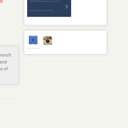
of
French
 and
e of