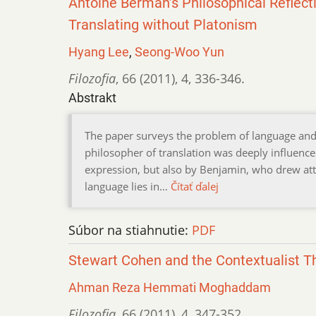
Antoine Berman’s Philosophical Reflecti
Translating without Platonism
Hyang Lee
,
Seong-Woo Yun
Filozofia
,
66 (2011)
,
4
,
336-346.
Abstrakt
The paper surveys the problem of language and
philosopher of translation was deeply influenc
expression, but also by Benjamin, who drew att
language lies in…
Čítať ďalej
Súbor na stiahnutie:
PDF
Stewart Cohen and the Contextualist Th
Ahman Reza Hemmati Moghaddam
Filozofia
,
66 (2011)
,
4
,
347-352.