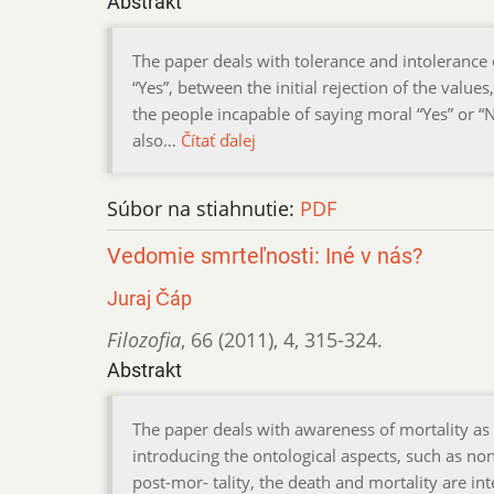
Abstrakt
The paper deals with tolerance and intolerance
“Yes”, between the initial rejection of the value
the people incapable of saying moral “Yes” or “N
also…
Čítať ďalej
Súbor na stiahnutie:
PDF
Vedomie smrteľnosti: Iné v nás?
Juraj Čáp
Filozofia
,
66 (2011)
,
4
,
315-324.
Abstrakt
The paper deals with awareness of mortality as a
introducing the ontological aspects, such as non-f
post-mor- tality, the death and mortality are in