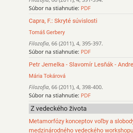
Súbor na stiahnutie:
PDF
Capra, F.: Skryté súvislosti
Tomáš Gerbery
Filozofia
,
66 (2011)
,
4
,
395-397.
Súbor na stiahnutie:
PDF
Petr Jemelka - Slavomír Lesňák - Andr
Mária Tokárová
Filozofia
,
66 (2011)
,
4
,
398-400.
Súbor na stiahnutie:
PDF
Z vedeckého života
Metamorfózy konceptov voľby a slobody v 
medzinárodného vedeckého workshop