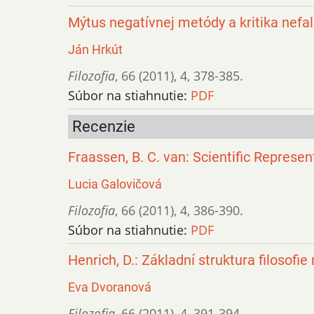
Mýtus negatívnej metódy a kritika nefalz
Ján Hrkút
Filozofia
,
66 (2011)
,
4
,
378-385.
Súbor na stiahnutie:
PDF
Recenzie
Fraassen, B. C. van: Scientific Represe
Lucia Galovičová
Filozofia
,
66 (2011)
,
4
,
386-390.
Súbor na stiahnutie:
PDF
Henrich, D.: Základní struktura filosofi
Eva Dvoranová
Filozofia
,
66 (2011)
,
4
,
391-394.