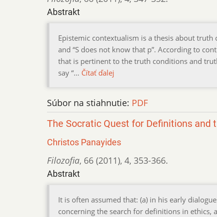
Abstrakt
Epistemic contextualism is a thesis about truth
and “S does not know that p”. According to conte
that is pertinent to the truth conditions and tr
say “…
Čítať ďalej
Súbor na stiahnutie:
PDF
The Socratic Quest for Definitions and
Christos Panayides
Filozofia
,
66 (2011)
,
4
,
353-366.
Abstrakt
It is often assumed that: (a) in his early dialo
concerning the search for definitions in ethics, a