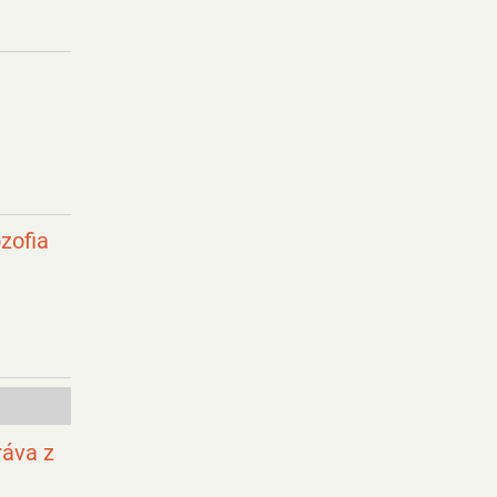
zofia
ráva z