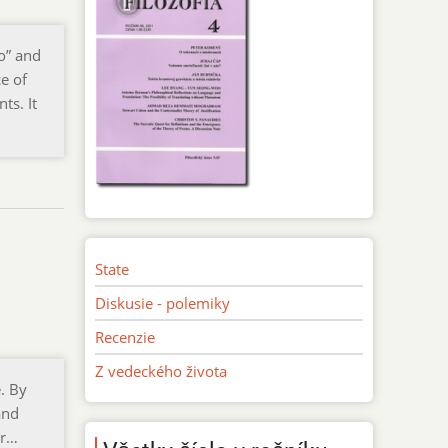
o” and
ce of
ts. It
State
Diskusie - polemiky
Recenzie
Z vedeckého života
e. By
and
er…