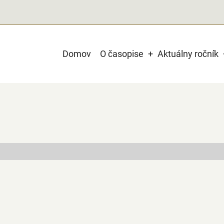
Main
Domov
O časopise
Aktuálny ročník
navigation