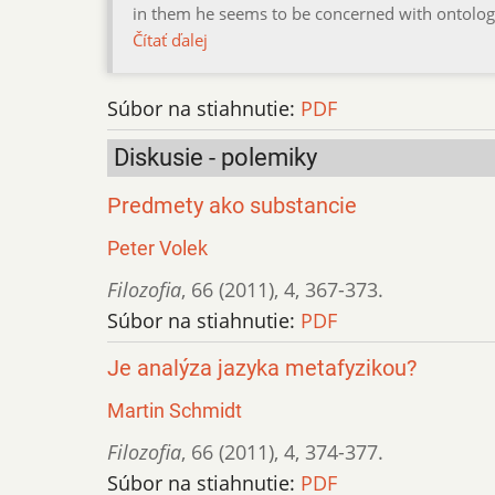
in them he seems to be concerned with ontology,
Čítať ďalej
Súbor na stiahnutie:
PDF
Diskusie - polemiky
Predmety ako substancie
Peter Volek
Filozofia
,
66 (2011)
,
4
,
367-373.
Súbor na stiahnutie:
PDF
Je analýza jazyka metafyzikou?
Martin Schmidt
Filozofia
,
66 (2011)
,
4
,
374-377.
Súbor na stiahnutie:
PDF