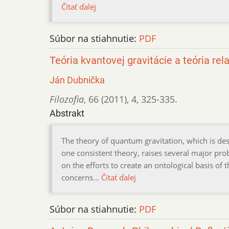
Čítať ďalej
Súbor na stiahnutie:
PDF
Teória kvantovej gravitácie a teória rela
Ján Dubnička
Filozofia
,
66 (2011)
,
4
,
325-335.
Abstrakt
The theory of quantum gravitation, which is desi
one consistent theory, raises several major pro
on the efforts to create an ontological basis of 
concerns…
Čítať ďalej
Súbor na stiahnutie:
PDF