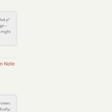
hat p”
dge –
r might
on Note
n views
ically;