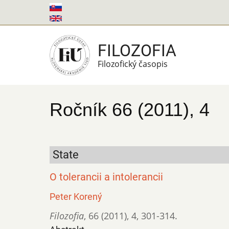
Skočiť
na
hlavný
FILOZOFIA
obsah
Filozofický časopis
Ročník 66 (2011), 4
State
O tolerancii a intolerancii
Peter Korený
Filozofia
,
66 (2011)
,
4
,
301-314.