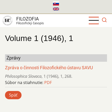
Skočiť
na
hlavný
FILOZOFIA
obsah
Filozofický časopis
Volume 1 (1946), 1
Zprávy
Zpráva o činnosti Filozofického ústavu SAVU
Philosophica Slovaca
,
1 (1946)
,
1
,
268.
Súbor na stiahnutie:
PDF
Späť