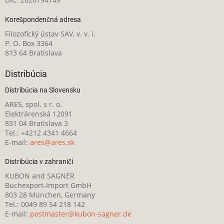
Korešpondenčná adresa
Filozofický ústav SAV, v. v. i.
P. O. Box 3364
813 64 Bratislava
Distribúcia
Distribúcia na Slovensku
ARES, spol. s r. o.
Elektrárenská 12091
831 04 Bratislava 3
Tel.: +4212 4341 4664
E-mail:
ares@ares.sk
Distribúcia v zahraničí
KUBON and SAGNER
Buchexport-Import GmbH
803 28 München, Germany
Tel.: 0049 89 54 218 142
E-mail:
postmaster@kubon-sagner.de