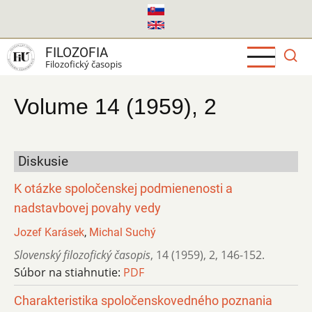
Skočiť
na
hlavný
FILOZOFIA
obsah
Filozofický časopis
Volume 14 (1959), 2
Diskusie
K otázke spoločenskej podmienenosti a
nadstavbovej povahy vedy
Jozef Karásek
,
Michal Suchý
Slovenský filozofický časopis
,
14 (1959)
,
2
,
146-152.
Súbor na stiahnutie:
PDF
Charakteristika spoločenskovedného poznania