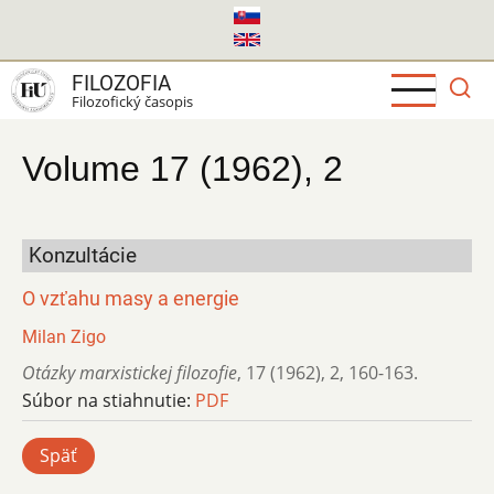
Skočiť
na
hlavný
FILOZOFIA
obsah
Filozofický časopis
Volume 17 (1962), 2
Konzultácie
O vzťahu masy a energie
Milan Zigo
Otázky marxistickej filozofie
,
17 (1962)
,
2
,
160-163.
Súbor na stiahnutie:
PDF
Späť