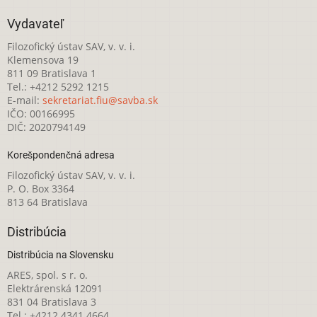
Vydavateľ
Filozofický ústav SAV, v. v. i.
Klemensova 19
811 09 Bratislava 1
Tel.: +4212 5292 1215
E-mail:
sekretariat.fiu@savba.sk
IČO: 00166995
DIČ: 2020794149
Korešpondenčná adresa
Filozofický ústav SAV, v. v. i.
P. O. Box 3364
813 64 Bratislava
Distribúcia
Distribúcia na Slovensku
ARES, spol. s r. o.
Elektrárenská 12091
831 04 Bratislava 3
Tel.: +4212 4341 4664