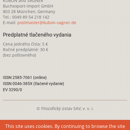
KUBON and SAGNER
Buchexport-Import GmbH
803 28 München, Germany
Tel.: 0049 89 54 218 142
E-mail:
postmaster@kubon-sagner.de
Predplatné tlačeného vydania
Cena jedného čísla: 5 €
Ročné predplatné: 30 €
(bez poštovného)
ISSN 2585-7061 (online)
ISSN 0046-385X (tlačené vydanie)
EV 3290/0
© Filozofický ústav SAV, v. v. i.
Táto webová stránka je licencovaná pod
Creative Commons
This site uses cookies. By continuing to browse the site
Attribution-NonCommercial 4.0 International License