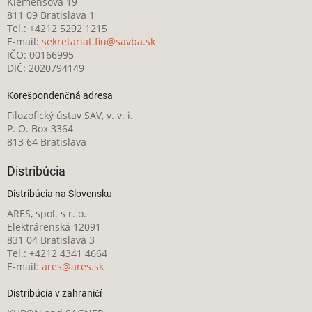
Klemensova 19
811 09 Bratislava 1
Tel.: +4212 5292 1215
E-mail:
sekretariat.fiu@savba.sk
IČO: 00166995
DIČ: 2020794149
Korešpondenčná adresa
Filozofický ústav SAV, v. v. i.
P. O. Box 3364
813 64 Bratislava
Distribúcia
Distribúcia na Slovensku
ARES, spol. s r. o.
Elektrárenská 12091
831 04 Bratislava 3
Tel.: +4212 4341 4664
E-mail:
ares@ares.sk
Distribúcia v zahraničí