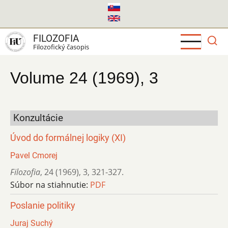
Skočiť
na
hlavný
FILOZOFIA
obsah
Filozofický časopis
Volume 24 (1969), 3
Konzultácie
Úvod do formálnej logiky (XI)
Pavel Cmorej
Filozofia
,
24 (1969)
,
3
,
321-327.
Súbor na stiahnutie:
PDF
Poslanie politiky
Juraj Suchý