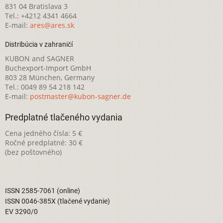
831 04 Bratislava 3
Tel.: +4212 4341 4664
E-mail:
ares@ares.sk
Distribúcia v zahraničí
KUBON and SAGNER
Buchexport-Import GmbH
803 28 München, Germany
Tel.: 0049 89 54 218 142
E-mail:
postmaster@kubon-sagner.de
Predplatné tlačeného vydania
Cena jedného čísla: 5 €
Ročné predplatné: 30 €
(bez poštovného)
ISSN 2585-7061 (online)
ISSN 0046-385X (tlačené vydanie)
EV 3290/0