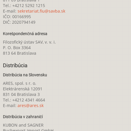
Tel.: +4212 5292 1215
E-mail:
sekretariat.fiu@savba.sk
IČO: 00166995
DIČ: 2020794149
Korešpondenčná adresa
Filozofický ústav SAV, v. v. i.
P. O. Box 3364
813 64 Bratislava
Distribúcia
Distribúcia na Slovensku
ARES, spol. s r. o.
Elektrárenská 12091
831 04 Bratislava 3
Tel.: +4212 4341 4664
E-mail:
ares@ares.sk
Distribúcia v zahraničí
KUBON and SAGNER
Buchexport-Import GmbH