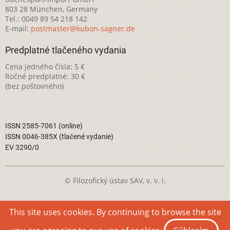
803 28 München, Germany
Tel.: 0049 89 54 218 142
E-mail:
postmaster@kubon-sagner.de
Predplatné tlačeného vydania
Cena jedného čísla: 5 €
Ročné predplatné: 30 €
(bez poštovného)
ISSN 2585-7061 (online)
ISSN 0046-385X (tlačené vydanie)
EV 3290/0
© Filozofický ústav SAV, v. v. i.
Táto webová stránka je licencovaná pod
Creative Commons
This site uses cookies. By continuing to browse the site
Attribution-NonCommercial 4.0 International License