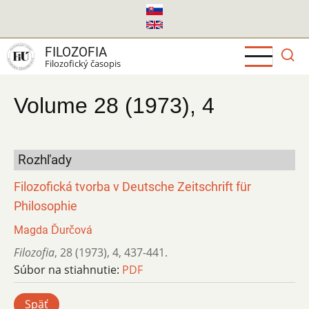
Skočiť
na
hlavný
FILOZOFIA
obsah
Filozofický časopis
Volume 28 (1973), 4
Rozhľady
Filozofická tvorba v Deutsche Zeitschrift für
Philosophie
Magda Ďurčová
Filozofia
,
28 (1973)
,
4
,
437-441.
Súbor na stiahnutie:
PDF
Späť