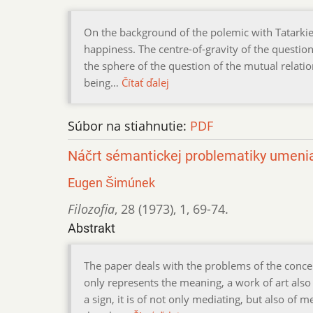
On the background of the polemic with Tatarkie
happiness. The centre-of-gravity of the questio
the sphere of the question of the mutual relation
being…
Čítať ďalej
Súbor na stiahnutie:
PDF
Náčrt sémantickej problematiky umeni
Eugen Šimúnek
Filozofia
,
28 (1973)
,
1
,
69-74.
Abstrakt
The paper deals with the problems of the concep
only represents the meaning, a work of art also
a sign, it is of not only mediating, but also of m