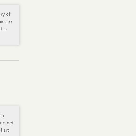
ry of
ics to
t is
ch
and not
f art