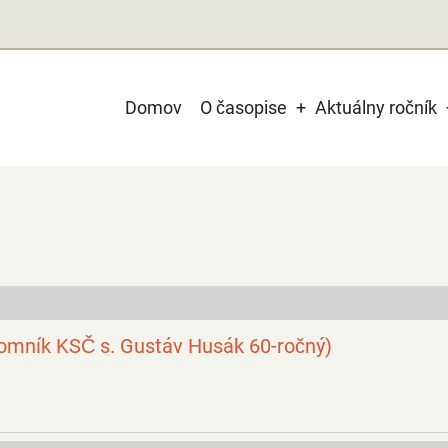
Main
Domov
O časopise
Aktuálny ročník
navigation
tajomník KSČ s. Gustáv Husák 60-ročný)