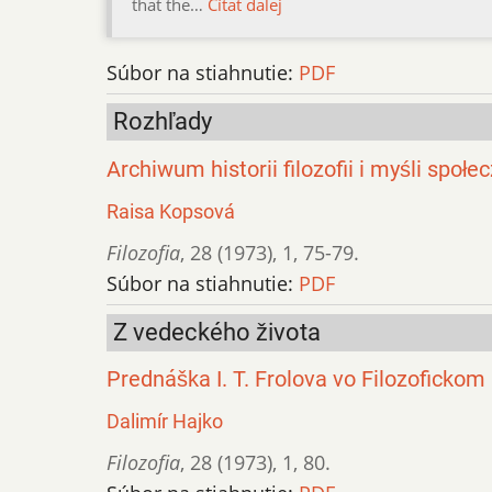
that the…
Čítať ďalej
Súbor na stiahnutie:
PDF
Rozhľady
Archiwum historii filozofii i myśli społe
Raisa Kopsová
Filozofia
,
28 (1973)
,
1
,
75-79.
Súbor na stiahnutie:
PDF
Z vedeckého života
Prednáška I. T. Frolova vo Filozoficko
Dalimír Hajko
Filozofia
,
28 (1973)
,
1
,
80.