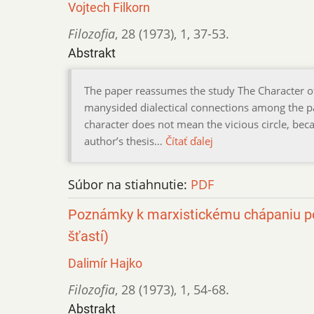
Vojtech Filkorn
Filozofia
,
28 (1973)
,
1
,
37-53.
Abstrakt
The paper reassumes the study The Character of S
manysided dialectical connections among the part
character does not mean the vicious circle, beca
author’s thesis…
Čítať ďalej
Súbor na stiahnutie:
PDF
Poznámky k marxistickému chápaniu po
šťastí)
Dalimír Hajko
Filozofia
,
28 (1973)
,
1
,
54-68.
Abstrakt