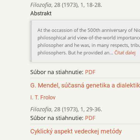
Filozofia
,
28 (1973)
,
1
,
18-28.
Abstrakt
At the occassion of the 500th anniversary of Nic
philosophical arid view-of-the-world importanc
philosopher and he was, in many respects, tribut
philosophers. But he provided an…
Čítať ďalej
Súbor na stiahnutie:
PDF
G. Mendel, súčasná genetika a dialekti
I. T. Frolov
Filozofia
,
28 (1973)
,
1
,
29-36.
Súbor na stiahnutie:
PDF
Cyklický aspekt vedeckej metódy