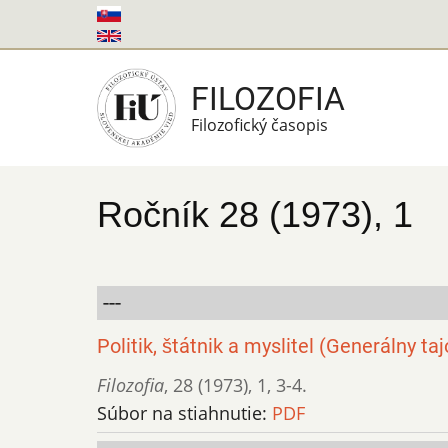
Skočiť
na
hlavný
FILOZOFIA
obsah
Filozofický časopis
Ročník 28 (1973), 1
---
Politik, štátnik a myslitel (Generálny 
Filozofia
,
28 (1973)
,
1
,
3-4.
Súbor na stiahnutie:
PDF