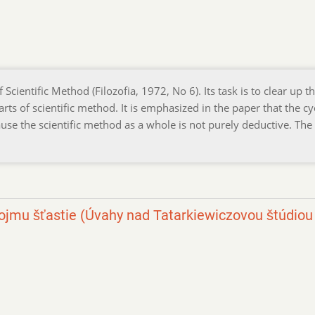
cientific Method (Filozofia, 1972, No 6). Its task is to clear up t
s of scientific method. It is emphasized in the paper that the cyc
use the scientific method as a whole is not purely deductive. The
jmu šťastie (Úvahy nad Tatarkiewiczovou štúdiou