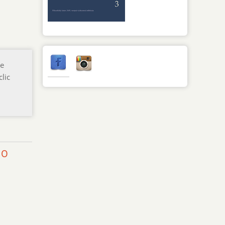
he
lic
 O