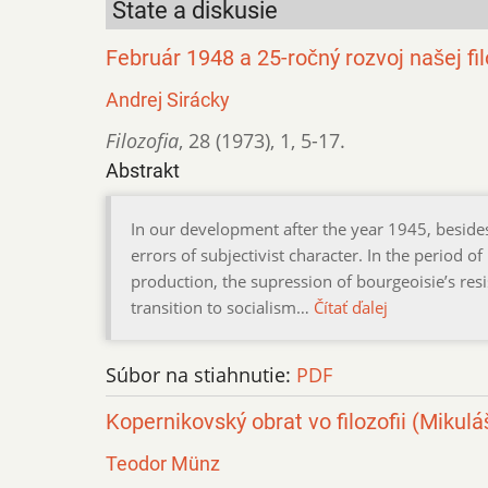
State a diskusie
Február 1948 a 25-ročný rozvoj našej fil
Andrej Sirácky
Filozofia
,
28 (1973)
,
1
,
5-17.
Abstrakt
In our development after the year 1945, beside
errors of subjectivist character. In the period o
production, the supression of bourgeoisie’s resi
transition to socialism…
Čítať ďalej
Súbor na stiahnutie:
PDF
Kopernikovský obrat vo filozofii (Miku
Teodor Münz