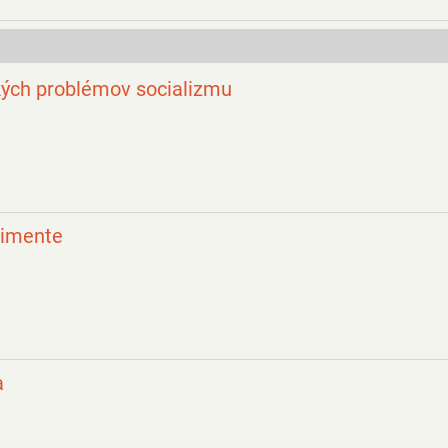
ckých problémov socializmu
rimente
a