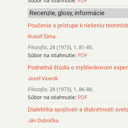
Súbor na stiahnutie:
PDF
Recenzie, glosy, informácie
Poučenie o prístupe k riešeniu teoreti
Rudolf Šíma
Filozofia
,
28 (1973)
,
1
,
81-85.
Súbor na stiahnutie:
PDF
Podnetná štúdia o myšlienkovom expe
Jozef Viceník
Filozofia
,
28 (1973)
,
1
,
86-88.
Súbor na stiahnutie:
PDF
Dialektika spojitosti a diskrétnosti svet
Ján Dubnička