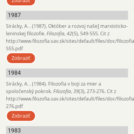
Zobraziť
1987
Sirácky, A. . (1987). Október a rozvoj naše] marxisticko-
leninskej filozofie.
Filozofia
,
42
(5), 549-555. Cit z
http://www.filozofia.sav.sk/sites/default/files/doc/filozof
555.pdf
Zobraziť
1984
Sirácky, A. . (1984). Filozofia v boji za mier a
spoločenský pokrok.
Filozofia
,
39
(3), 273-276. Cit z
http://www.filozofia.sav.sk/sites/default/files/doc/filozof
276.pdf
Zobraziť
1983