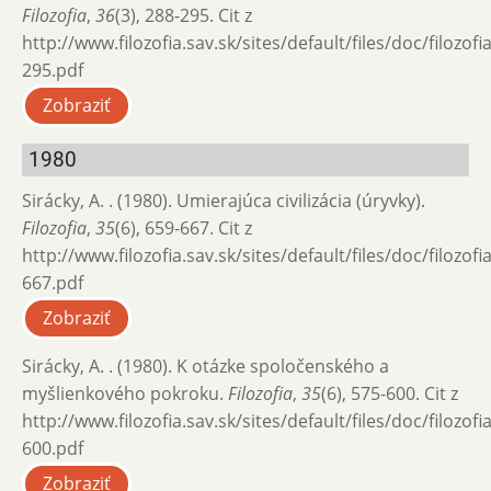
Filozofia
,
36
(3), 288-295. Cit z
http://www.filozofia.sav.sk/sites/default/files/doc/filozof
295.pdf
Zobraziť
1980
Sirácky, A. . (1980). Umierajúca civilizácia (úryvky).
Filozofia
,
35
(6), 659-667. Cit z
http://www.filozofia.sav.sk/sites/default/files/doc/filozof
667.pdf
Zobraziť
Sirácky, A. . (1980). K otázke spoločenského a
myšlienkového pokroku.
Filozofia
,
35
(6), 575-600. Cit z
http://www.filozofia.sav.sk/sites/default/files/doc/filozof
600.pdf
Zobraziť