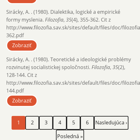
Sirácky, A. . (1980). Dialektika, logické a empirické
formy myslenia.
Filozofia
,
35
(4), 355-362. Cit z
http://www.filozofia.sav.sk/sites/default/files/doc/filozof
362.pdf
Zobraziť
Sirácky, A. . (1980). Teoretické a ideologické problémy
rozvinutej socialistickej spoločnosti.
Filozofia
,
35
(2),
128-144. Cit z
http://www.filozofia.sav.sk/sites/default/files/doc/filozof
144.pdf
Zobraziť
Aktuálna
Page
Page
Page
Page
Page
Ďalšia
Stránkovanie
1
2
3
4
5
6
Nasledujúca ›
stránka
strana
Posledná
Posledná »