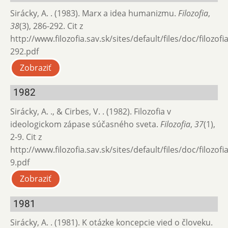
Sirácky, A. . (1983). Marx a idea humanizmu.
Filozofia
,
38
(3), 286-292. Cit z
http://www.filozofia.sav.sk/sites/default/files/doc/filozof
292.pdf
Zobraziť
1982
Sirácky, A. ., & Cirbes, V. . (1982). Filozofia v
ideologickom zápase súčasného sveta.
Filozofia
,
37
(1),
2-9. Cit z
http://www.filozofia.sav.sk/sites/default/files/doc/filozofi
9.pdf
Zobraziť
1981
Sirácky, A. . (1981). K otázke koncepcie vied o človeku.