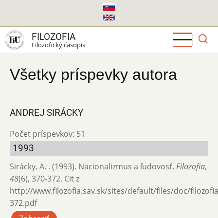
Skočiť
na
hlavný
FILOZOFIA
obsah
Filozofický časopis
Všetky príspevky autora
ANDREJ SIRÁCKY
Počet príspevkov: 51
1993
Sirácky, A. . (1993). Nacionalizmus a ľudovosť.
Filozofia
,
48
(6), 370-372. Cit z
http://www.filozofia.sav.sk/sites/default/files/doc/filozof
372.pdf