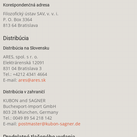
Korešpondenčná adresa
Filozofický ústav SAV, v. v. i.
P. O. Box 3364
813 64 Bratislava
Distribúcia
Distribúcia na Slovensku
ARES, spol. s r. o.
Elektrárenská 12091
831 04 Bratislava 3
Tel.: +4212 4341 4664
E-mail:
ares@ares.sk
Distribúcia v zahraničí
KUBON and SAGNER
Buchexport-Import GmbH
803 28 München, Germany
Tel.: 0049 89 54 218 142
E-mail:
postmaster@kubon-sagner.de
Predplatné tlačeného vydania