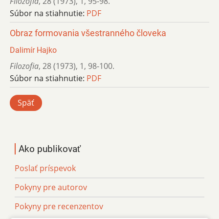
Filozofia
,
28 (1973)
,
1
,
95-98.
Súbor na stiahnutie:
PDF
Obraz formovania všestranného človeka
Dalimír Hajko
Filozofia
,
28 (1973)
,
1
,
98-100.
Súbor na stiahnutie:
PDF
Späť
Ako publikovať
Poslať príspevok
Pokyny pre autorov
Pokyny pre recenzentov