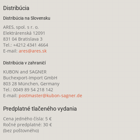
Distribúcia
Distribúcia na Slovensku
ARES, spol. s r. o.
Elektrárenská 12091
831 04 Bratislava 3
Tel.: +4212 4341 4664
E-mail:
ares@ares.sk
Distribúcia v zahraničí
KUBON and SAGNER
Buchexport-Import GmbH
803 28 München, Germany
Tel.: 0049 89 54 218 142
E-mail:
postmaster@kubon-sagner.de
Predplatné tlačeného vydania
Cena jedného čísla: 5 €
Ročné predplatné: 30 €
(bez poštovného)