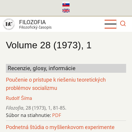
Skočiť
na
hlavný
FILOZOFIA
obsah
Filozofický časopis
Volume 28 (1973), 1
Recenzie, glosy, informácie
Poučenie o prístupe k riešeniu teoretických
problémov socializmu
Rudolf Šíma
Filozofia
,
28 (1973)
,
1
,
81-85.
Súbor na stiahnutie:
PDF
Podnetná štúdia o myšlienkovom experimente