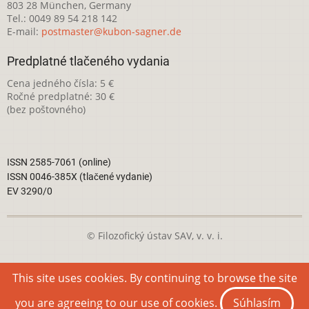
803 28 München, Germany
Tel.: 0049 89 54 218 142
E-mail:
postmaster@kubon-sagner.de
Predplatné tlačeného vydania
Cena jedného čísla: 5 €
Ročné predplatné: 30 €
(bez poštovného)
ISSN 2585-7061 (online)
ISSN 0046-385X (tlačené vydanie)
EV 3290/0
© Filozofický ústav SAV, v. v. i.
Táto webová stránka je licencovaná pod
Creative Commons
This site uses cookies. By continuing to browse the site
Attribution-NonCommercial 4.0 International License
you are agreeing to our use of cookies.
Súhlasím