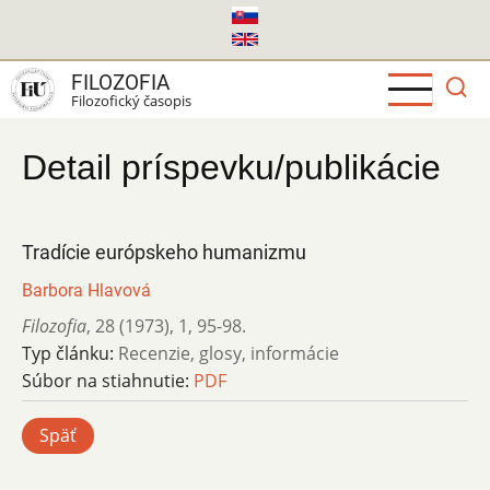
Skočiť
na
hlavný
FILOZOFIA
obsah
Filozofický časopis
Detail príspevku/publikácie
Tradície európskeho humanizmu
Barbora Hlavová
Filozofia
,
28 (1973)
,
1
,
95-98.
Typ článku:
Recenzie, glosy, informácie
Súbor na stiahnutie:
PDF
Späť