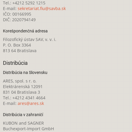
Tel.: +4212 5292 1215
E-mail:
sekretariat.fiu@savba.sk
IČO: 00166995
DIČ: 2020794149
Korešpondenčná adresa
Filozofický ústav SAV, v. v. i.
P. O. Box 3364
813 64 Bratislava
Distribúcia
Distribúcia na Slovensku
ARES, spol. s r. o.
Elektrárenská 12091
831 04 Bratislava 3
Tel.: +4212 4341 4664
E-mail:
ares@ares.sk
Distribúcia v zahraničí
KUBON and SAGNER
Buchexport-Import GmbH