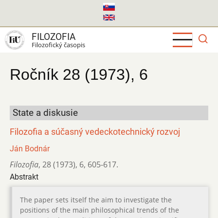
Skočiť
na
hlavný
FILOZOFIA
obsah
Filozofický časopis
Ročník 28 (1973), 6
State a diskusie
Filozofia a súčasný vedeckotechnický rozvoj
Ján Bodnár
Filozofia
,
28 (1973)
,
6
,
605-617.
Abstrakt
The paper sets itself the aim to investigate the
positions of the main philosophical trends of the