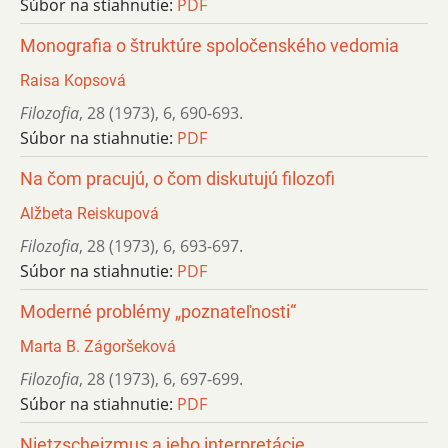
Súbor na stiahnutie:
PDF
Monografia o štruktúre spoločenského vedomia
Raisa Kopsová
Filozofia
,
28 (1973)
,
6
,
690-693.
Súbor na stiahnutie:
PDF
Na čom pracujú, o čom diskutujú filozofi
Alžbeta Reiskupová
Filozofia
,
28 (1973)
,
6
,
693-697.
Súbor na stiahnutie:
PDF
Moderné problémy „poznateľnosti“
Marta B. Zágoršeková
Filozofia
,
28 (1973)
,
6
,
697-699.
Súbor na stiahnutie:
PDF
Nietzscheizmus a jeho interpretácie