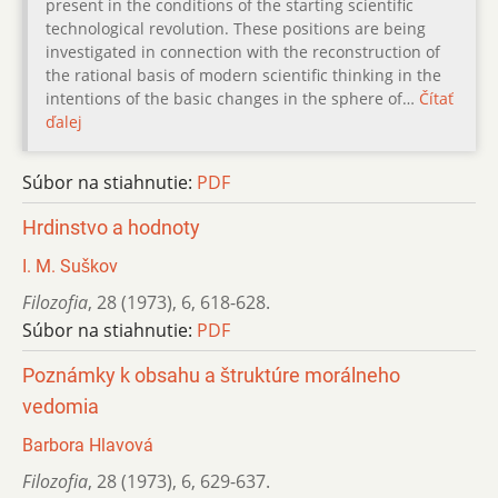
present in the conditions of the starting scientific
technological revolution. These positions are being
investigated in connection with the reconstruction of
the rational basis of modern scientific thinking in the
intentions of the basic changes in the sphere of…
Čítať
ďalej
Súbor na stiahnutie:
PDF
Hrdinstvo a hodnoty
I. M. Suškov
Filozofia
,
28 (1973)
,
6
,
618-628.
Súbor na stiahnutie:
PDF
Poznámky k obsahu a štruktúre morálneho
vedomia
Barbora Hlavová
Filozofia
,
28 (1973)
,
6
,
629-637.