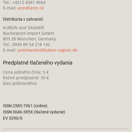
Tel.: +4212 4341 4664
E-mail:
ares@ares.sk
Distribúcia v zahraničí
KUBON and SAGNER
Buchexport-Import GmbH
803 28 München, Germany
Tel.: 0049 89 54 218 142
E-mail:
postmaster@kubon-sagner.de
Predplatné tlačeného vydania
Cena jedného čísla: 5 €
Ročné predplatné: 30 €
(bez poštovného)
ISSN 2585-7061 (online)
ISSN 0046-385X (tlačené vydanie)
EV 3290/0