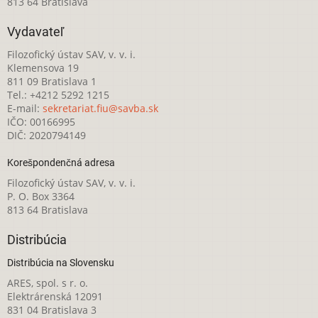
813 64 Bratislava
Vydavateľ
Filozofický ústav SAV, v. v. i.
Klemensova 19
811 09 Bratislava 1
Tel.: +4212 5292 1215
E-mail:
sekretariat.fiu@savba.sk
IČO: 00166995
DIČ: 2020794149
Korešpondenčná adresa
Filozofický ústav SAV, v. v. i.
P. O. Box 3364
813 64 Bratislava
Distribúcia
Distribúcia na Slovensku
ARES, spol. s r. o.
Elektrárenská 12091
831 04 Bratislava 3