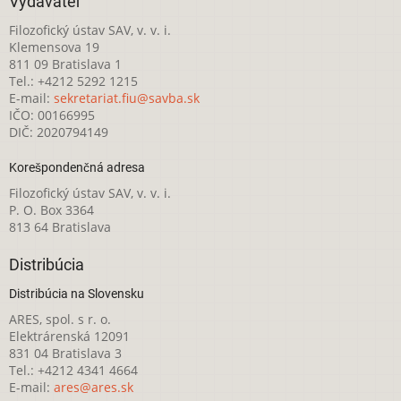
Vydavateľ
Filozofický ústav SAV, v. v. i.
Klemensova 19
811 09 Bratislava 1
Tel.: +4212 5292 1215
E-mail:
sekretariat.fiu@savba.sk
IČO: 00166995
DIČ: 2020794149
Korešpondenčná adresa
Filozofický ústav SAV, v. v. i.
P. O. Box 3364
813 64 Bratislava
Distribúcia
Distribúcia na Slovensku
ARES, spol. s r. o.
Elektrárenská 12091
831 04 Bratislava 3
Tel.: +4212 4341 4664
E-mail:
ares@ares.sk