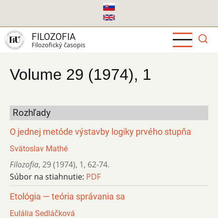
Skočiť
na
hlavný
FILOZOFIA
obsah
Filozofický časopis
Volume 29 (1974), 1
Rozhľady
O jednej metóde výstavby logiky prvého stupňa
Svätoslav Mathé
Filozofia
,
29 (1974)
,
1
,
62-74.
Súbor na stiahnutie:
PDF
Etológia — teória správania sa
Eulália Sedláčková