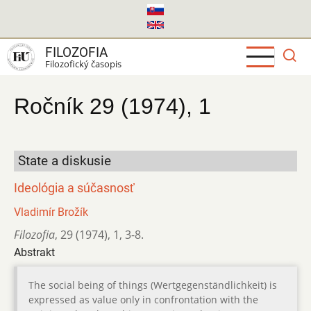
Skočiť
na
hlavný
FILOZOFIA
obsah
Filozofický časopis
Ročník 29 (1974), 1
State a diskusie
Ideológia a súčasnosť
Vladimír Brožík
Filozofia
,
29 (1974)
,
1
,
3-8.
Abstrakt
The social being of things (Wertgegenständlichkeit) is
expressed as value only in confrontation with the