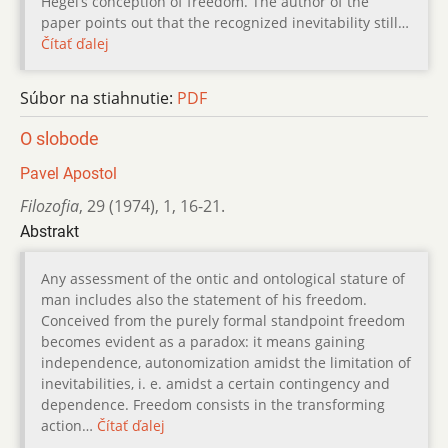
Hegel’s conception of freedom. The author of the
paper points out that the recognized inevitability still…
Čítať ďalej
Súbor na stiahnutie:
PDF
O slobode
Pavel Apostol
Filozofia
,
29 (1974)
,
1
,
16-21.
Abstrakt
Any assessment of the ontic and ontological stature of
man includes also the statement of his freedom.
Conceived from the purely formal standpoint freedom
becomes evident as a paradox: it means gaining
independence, autonomization amidst the limitation of
inevitabilities, i. e. amidst a certain contingency and
dependence. Freedom consists in the transforming
action…
Čítať ďalej