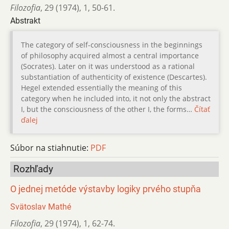
Filozofia
,
29 (1974)
,
1
,
50-61.
Abstrakt
The category of self-consciousness in the beginnings
of philosophy acquired almost a central importance
(Socrates). Later on it was understood as a rational
substantiation of authenticity of existence (Descartes).
Hegel extended essentially the meaning of this
category when he included into, it not only the abstract
I, but the consciousness of the other I, the forms…
Čítať
ďalej
Súbor na stiahnutie:
PDF
Rozhľady
O jednej metóde výstavby logiky prvého stupňa
Svätoslav Mathé
Filozofia
,
29 (1974)
,
1
,
62-74.