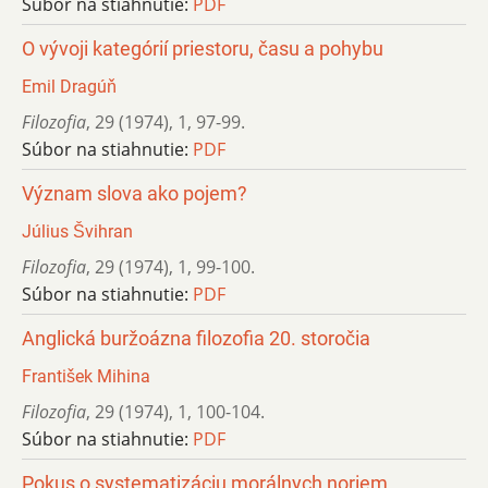
Súbor na stiahnutie:
PDF
O vývoji kategórií priestoru, času a pohybu
Emil Dragúň
Filozofia
,
29 (1974)
,
1
,
97-99.
Súbor na stiahnutie:
PDF
Význam slova ako pojem?
Július Švihran
Filozofia
,
29 (1974)
,
1
,
99-100.
Súbor na stiahnutie:
PDF
Anglická buržoázna filozofia 20. storočia
František Mihina
Filozofia
,
29 (1974)
,
1
,
100-104.
Súbor na stiahnutie:
PDF
Pokus o systematizáciu morálnych noriem