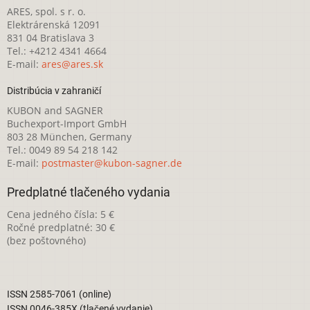
ARES, spol. s r. o.
Elektrárenská 12091
831 04 Bratislava 3
Tel.: +4212 4341 4664
E-mail:
ares@ares.sk
Distribúcia v zahraničí
KUBON and SAGNER
Buchexport-Import GmbH
803 28 München, Germany
Tel.: 0049 89 54 218 142
E-mail:
postmaster@kubon-sagner.de
Predplatné tlačeného vydania
Cena jedného čísla: 5 €
Ročné predplatné: 30 €
(bez poštovného)
ISSN 2585-7061 (online)
ISSN 0046-385X (tlačené vydanie)