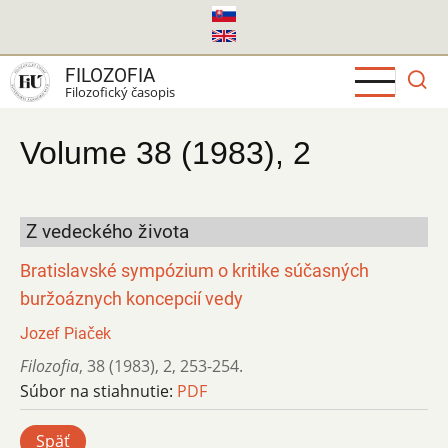
Skočiť
na
hlavný
FILOZOFIA
obsah
Filozofický časopis
Volume 38 (1983), 2
Z vedeckého života
Bratislavské sympózium o kritike súčasných
buržoáznych koncepcií vedy
Jozef Piaček
Filozofia
,
38 (1983)
,
2
,
253-254.
Súbor na stiahnutie:
PDF
Späť