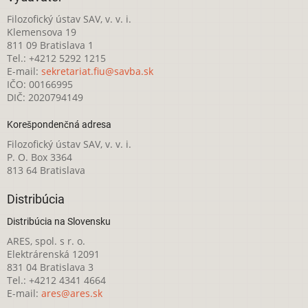
Filozofický ústav SAV, v. v. i.
Klemensova 19
811 09 Bratislava 1
Tel.: +4212 5292 1215
E-mail:
sekretariat.fiu@savba.sk
IČO: 00166995
DIČ: 2020794149
Korešpondenčná adresa
Filozofický ústav SAV, v. v. i.
P. O. Box 3364
813 64 Bratislava
Distribúcia
Distribúcia na Slovensku
ARES, spol. s r. o.
Elektrárenská 12091
831 04 Bratislava 3
Tel.: +4212 4341 4664
E-mail:
ares@ares.sk