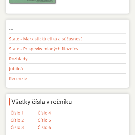
---
State - Marxistická etika a súčasnosť
State - Príspevky mladých filozofov
Rozhľady
Jubileá
Recenzie
Všetky čísla v ročníku
Číslo 1
Číslo 4
Číslo 2
Číslo 5
Číslo 3
Číslo 6