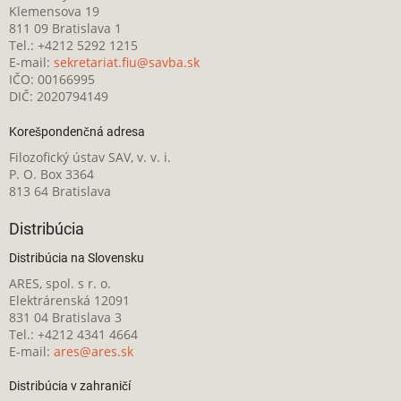
Klemensova 19
811 09 Bratislava 1
Tel.: +4212 5292 1215
E-mail:
sekretariat.fiu@savba.sk
IČO: 00166995
DIČ: 2020794149
Korešpondenčná adresa
Filozofický ústav SAV, v. v. i.
P. O. Box 3364
813 64 Bratislava
Distribúcia
Distribúcia na Slovensku
ARES, spol. s r. o.
Elektrárenská 12091
831 04 Bratislava 3
Tel.: +4212 4341 4664
E-mail:
ares@ares.sk
Distribúcia v zahraničí