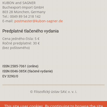
KUBON and SAGNER
Buchexport-Import GmbH
803 28 München, Germany
Tel.: 0049 89 54 218 142
E-mail:
postmaster@kubon-sagner.de
Predplatné tlačeného vydania
Cena jedného čísla: 5 €
Ročné predplatné: 30 €
(bez poštovného)
ISSN 2585-7061 (online)
ISSN 0046-385X (tlačené vydanie)
EV 3290/0
© Filozofický ústav SAV, v. v. i.
Táto webová stránka je licencovaná pod
Creative Commons
This site uses cookies. By continuing to browse the site