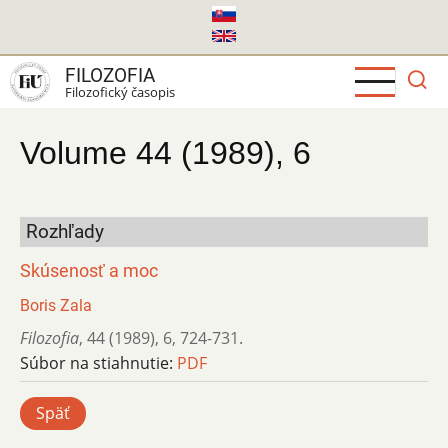
Skočiť
na
hlavný
FILOZOFIA
obsah
Filozofický časopis
Volume 44 (1989), 6
Rozhľady
Skúsenosť a moc
Boris Zala
Filozofia
,
44 (1989)
,
6
,
724-731.
Súbor na stiahnutie:
PDF
Späť