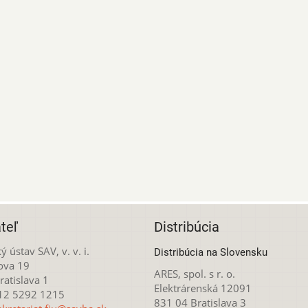
teľ
Distribúcia
ý ústav SAV, v. v. i.
Distribúcia na Slovensku
ova 19
ARES, spol. s r. o.
atislava 1
Elektrárenská 12091
212 5292 1215
831 04 Bratislava 3