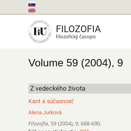
Skočiť
na
hlavný
FILOZOFIA
obsah
Filozofický časopis
Volume 59 (2004), 9
Z vedeckého života
Kant a súčasnosť
Alena Jurková
Filozofia
,
59 (2004)
,
9
,
688-690.