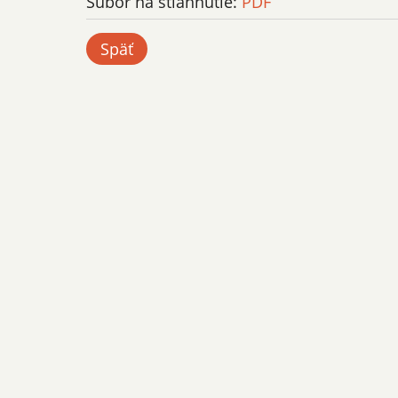
Súbor na stiahnutie:
PDF
Späť