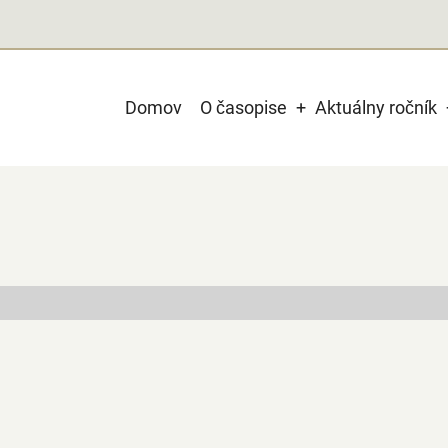
Main
Domov
O časopise
Aktuálny ročník
navigation