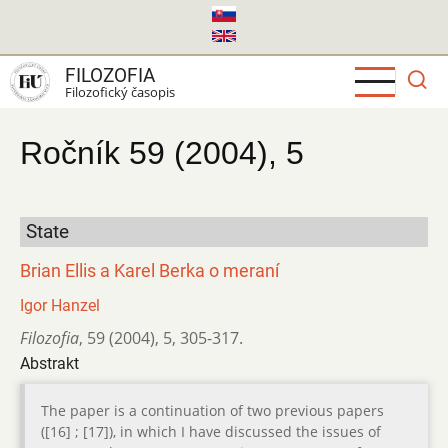
Skočiť
na
hlavný
FILOZOFIA
obsah
Filozofický časopis
Ročník 59 (2004), 5
State
Brian Ellis a Karel Berka o meraní
Igor Hanzel
Filozofia
,
59 (2004)
,
5
,
305-317.
Abstrakt
The paper is a continuation of two previous papers
([16] ; [17]), in which I have discussed the issues of