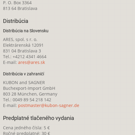
P. O. Box 3364
813 64 Bratislava
Distribúcia
Distribúcia na Slovensku
ARES, spol. s r. o.
Elektrárenská 12091
831 04 Bratislava 3
Tel.: +4212 4341 4664
E-mail:
ares@ares.sk
Distribúcia v zahraničí
KUBON and SAGNER
Buchexport-Import GmbH
803 28 München, Germany
Tel.: 0049 89 54 218 142
E-mail:
postmaster@kubon-sagner.de
Predplatné tlačeného vydania
Cena jedného čísla: 5 €
Ročné predplatné: 30 €