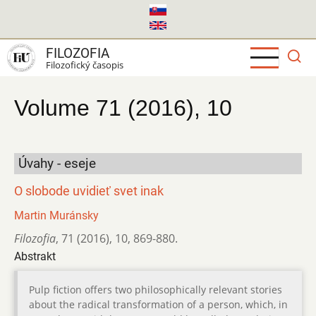
Skočiť
na
hlavný
FILOZOFIA
obsah
Filozofický časopis
Volume 71 (2016), 10
Úvahy - eseje
O slobode uvidieť svet inak
Martin Muránsky
Filozofia
,
71 (2016)
,
10
,
869-880.
Abstrakt
Pulp fiction offers two philosophically relevant stories
about the radical transformation of a person, which, in