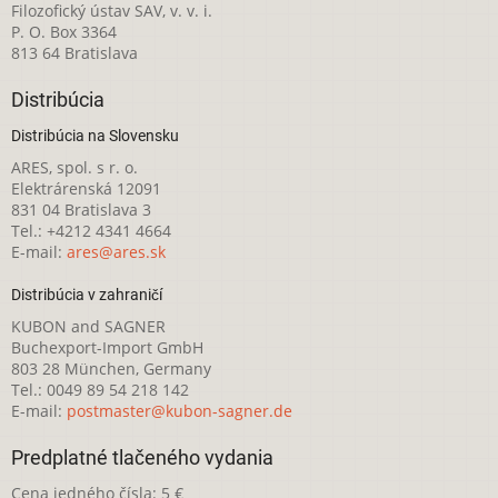
Filozofický ústav SAV, v. v. i.
P. O. Box 3364
813 64 Bratislava
Distribúcia
Distribúcia na Slovensku
ARES, spol. s r. o.
Elektrárenská 12091
831 04 Bratislava 3
Tel.: +4212 4341 4664
E-mail:
ares@ares.sk
Distribúcia v zahraničí
KUBON and SAGNER
Buchexport-Import GmbH
803 28 München, Germany
Tel.: 0049 89 54 218 142
E-mail:
postmaster@kubon-sagner.de
Predplatné tlačeného vydania
Cena jedného čísla: 5 €