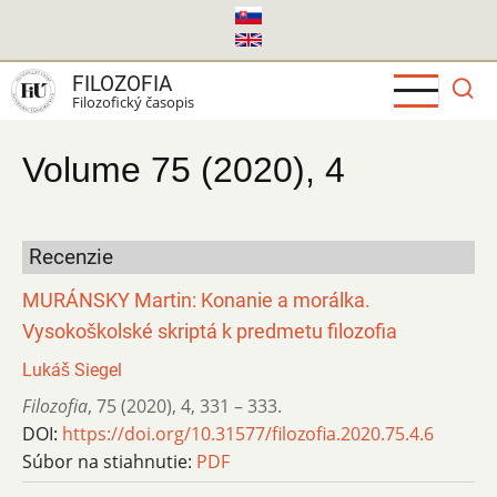
Skočiť
na
hlavný
FILOZOFIA
obsah
Filozofický časopis
Volume 75 (2020), 4
Recenzie
MURÁNSKY Martin: Konanie a morálka.
Vysokoškolské skriptá k predmetu filozofia
Lukáš Siegel
Filozofia
,
75 (2020)
,
4
,
331 – 333.
DOI:
https://doi.org/10.31577/filozofia.2020.75.4.6
Súbor na stiahnutie:
PDF