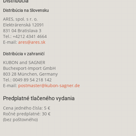
Distribúcia
Distribúcia na Slovensku
ARES, spol. s r. o.
Elektrárenská 12091
831 04 Bratislava 3
Tel.: +4212 4341 4664
E-mail:
ares@ares.sk
Distribúcia v zahraničí
KUBON and SAGNER
Buchexport-Import GmbH
803 28 München, Germany
Tel.: 0049 89 54 218 142
E-mail:
postmaster@kubon-sagner.de
Predplatné tlačeného vydania
Cena jedného čísla: 5 €
Ročné predplatné: 30 €
(bez poštovného)