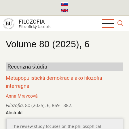
Skočiť
na
hlavný
FILOZOFIA
obsah
Filozofický časopis
Volume 80 (2025), 6
Recenzná štúdia
Metapopulistická demokracia ako filozofia
interregna
Anna Mravcová
Filozofia
,
80 (2025)
,
6
,
869 - 882.
Abstrakt
The review study focuses on the philosophical