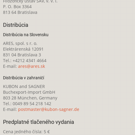
Filozofický ústav SAV, v. v. i.
P. O. Box 3364
813 64 Bratislava
Distribúcia
Distribúcia na Slovensku
ARES, spol. s r. o.
Elektrárenská 12091
831 04 Bratislava 3
Tel.: +4212 4341 4664
E-mail:
ares@ares.sk
Distribúcia v zahraničí
KUBON and SAGNER
Buchexport-Import GmbH
803 28 München, Germany
Tel.: 0049 89 54 218 142
E-mail:
postmaster@kubon-sagner.de
Predplatné tlačeného vydania
Cena jedného čísla: 5 €