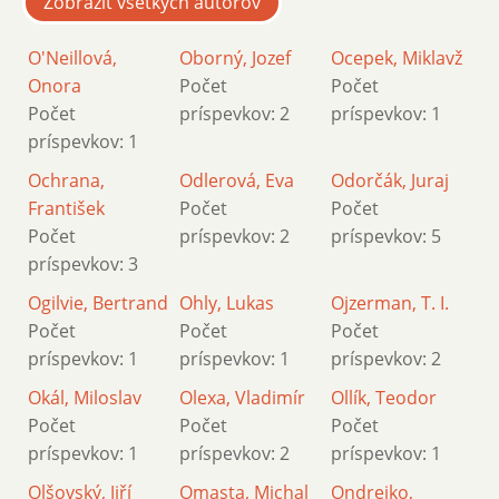
Zobraziť všetkých autorov
O'Neillová,
Oborný, Jozef
Ocepek, Miklavž
Onora
Počet
Počet
Počet
príspevkov: 2
príspevkov: 1
príspevkov: 1
Ochrana,
Odlerová, Eva
Odorčák, Juraj
František
Počet
Počet
Počet
príspevkov: 2
príspevkov: 5
príspevkov: 3
Ogilvie, Bertrand
Ohly, Lukas
Ojzerman, T. I.
Počet
Počet
Počet
príspevkov: 1
príspevkov: 1
príspevkov: 2
Okál, Miloslav
Olexa, Vladimír
Ollík, Teodor
Počet
Počet
Počet
príspevkov: 1
príspevkov: 2
príspevkov: 1
Olšovský, Jiří
Omasta, Michal
Ondrejko,