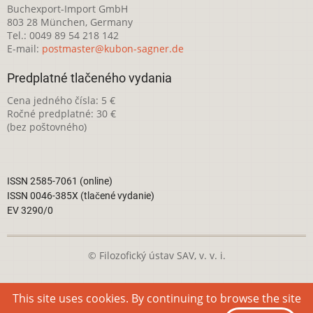
Buchexport-Import GmbH
803 28 München, Germany
Tel.: 0049 89 54 218 142
E-mail:
postmaster@kubon-sagner.de
Predplatné tlačeného vydania
Cena jedného čísla: 5 €
Ročné predplatné: 30 €
(bez poštovného)
ISSN 2585-7061 (online)
ISSN 0046-385X (tlačené vydanie)
EV 3290/0
© Filozofický ústav SAV, v. v. i.
Táto webová stránka je licencovaná pod
Creative Commons
This site uses cookies. By continuing to browse the site
Attribution-NonCommercial 4.0 International License