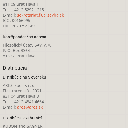
811 09 Bratislava 1
Tel.: +4212 5292 1215
E-mail:
sekretariat.fiu@savba.sk
IČO: 00166995
DIČ: 2020794149
Korešpondenčná adresa
Filozofický ústav SAV, v. v. i.
P. O. Box 3364
813 64 Bratislava
Distribúcia
Distribúcia na Slovensku
ARES, spol. s r. o.
Elektrárenská 12091
831 04 Bratislava 3
Tel.: +4212 4341 4664
E-mail:
ares@ares.sk
Distribúcia v zahraničí
KUBON and SAGNER