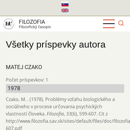
Skočiť
na
hlavný
FILOZOFIA
obsah
Filozofický časopis
Všetky príspevky autora
MATEJ CZAKO
Počet príspevkov: 1
1978
Czako, M. . (1978). Problémy vzťahu biologického a
sociálneho v procese určovania psychických
vlastností človeka.
Filozofia
,
33
(6), 599-607. Cit z
http://www.filozofia.sav.sk/sites/default/files/doc/filozof
607.pdf