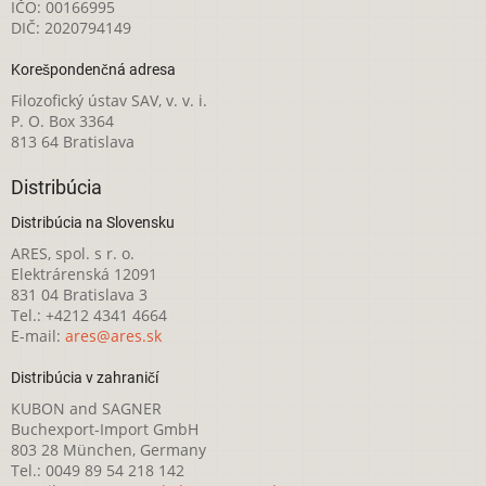
IČO: 00166995
DIČ: 2020794149
Korešpondenčná adresa
Filozofický ústav SAV, v. v. i.
P. O. Box 3364
813 64 Bratislava
Distribúcia
Distribúcia na Slovensku
ARES, spol. s r. o.
Elektrárenská 12091
831 04 Bratislava 3
Tel.: +4212 4341 4664
E-mail:
ares@ares.sk
Distribúcia v zahraničí
KUBON and SAGNER
Buchexport-Import GmbH
803 28 München, Germany
Tel.: 0049 89 54 218 142