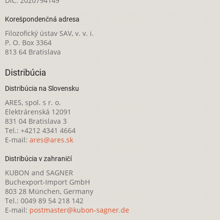
DIČ: 2020794149
Korešpondenčná adresa
Filozofický ústav SAV, v. v. i.
P. O. Box 3364
813 64 Bratislava
Distribúcia
Distribúcia na Slovensku
ARES, spol. s r. o.
Elektrárenská 12091
831 04 Bratislava 3
Tel.: +4212 4341 4664
E-mail:
ares@ares.sk
Distribúcia v zahraničí
KUBON and SAGNER
Buchexport-Import GmbH
803 28 München, Germany
Tel.: 0049 89 54 218 142
E-mail:
postmaster@kubon-sagner.de