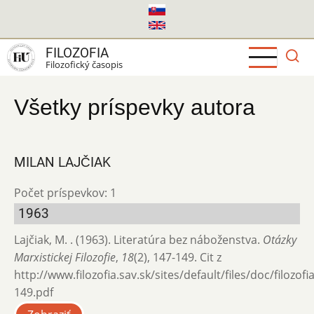
Skočiť
na
hlavný
FILOZOFIA
obsah
Filozofický časopis
Všetky príspevky autora
MILAN LAJČIAK
Počet príspevkov: 1
1963
Lajčiak, M. . (1963). Literatúra bez náboženstva.
Otázky
Marxistickej Filozofie
,
18
(2), 147-149. Cit z
http://www.filozofia.sav.sk/sites/default/files/doc/filozof
149.pdf