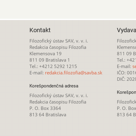
Kontakt
Vydava
Filozofický ústav SAV, v. v. i.
Filozofick
Redakcia časopisu Filozofia
Klemens
Klemensova 19
811 09 Br
811 09 Bratislava 1
Tel.: +4
Tel.: +4212 5292 1215
E-mail:
s
E-mail:
redakcia.filozofia@savba.sk
IČO: 00
DIČ: 20
Korešpondenčná adresa
Korešpon
Filozofický ústav SAV, v. v. i.
Redakcia časopisu Filozofia
Filozofick
P. O. Box 3364
P. O. Bo
813 64 Bratislava
813 64 B