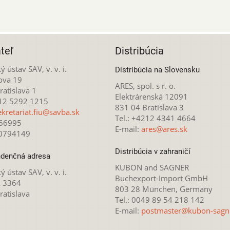
teľ
Distribúcia
ý ústav SAV, v. v. i.
Distribúcia na Slovensku
ova 19
ARES, spol. s r. o.
atislava 1
Elektrárenská 12091
212 5292 1215
831 04 Bratislava 3
ekretariat.fiu@savba.sk
Tel.: +4212 4341 4664
166995
E-mail:
ares@ares.sk
20794149
Distribúcia v zahraničí
denčná adresa
KUBON and SAGNER
ý ústav SAV, v. v. i.
Buchexport-Import GmbH
x 3364
803 28 München, Germany
ratislava
Tel.: 0049 89 54 218 142
E-mail:
postmaster@kubon-sagn