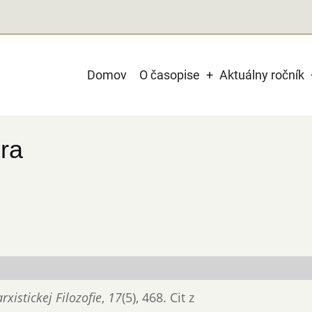
Main
Domov
O časopise
Aktuálny ročník
navigation
ra
xistickej Filozofie
,
17
(5), 468. Cit z