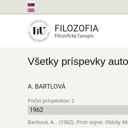
Skočiť
na
hlavný
FILOZOFIA
obsah
Filozofický časopis
Všetky príspevky auto
A. BARTLOVÁ
Počet príspevkov: 2
1962
Bartlová, A. . (1962). Proti vojne.
Otázky Mar