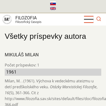
Skočiť
na
hlavný
FILOZOFIA
obsah
Filozofický časopis
Všetky príspevky autora
MIKULÁŠ MILAN
Počet príspevkov: 1
1961
Milan, M. . (1961). Výchova k vedeckému ateizmu u
detí predškolského veku.
Otázky Marxistickej Filozofie
,
16
(5), 361-366. Cit z
http://www.filozofia.sav.sk/sites/default/files/doc/filozof
366.pdf