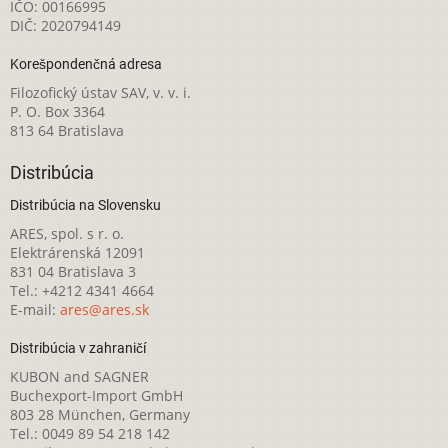
IČO: 00166995
DIČ: 2020794149
Korešpondenčná adresa
Filozofický ústav SAV, v. v. i.
P. O. Box 3364
813 64 Bratislava
Distribúcia
Distribúcia na Slovensku
ARES, spol. s r. o.
Elektrárenská 12091
831 04 Bratislava 3
Tel.: +4212 4341 4664
E-mail:
ares@ares.sk
Distribúcia v zahraničí
KUBON and SAGNER
Buchexport-Import GmbH
803 28 München, Germany
Tel.: 0049 89 54 218 142