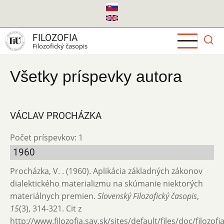
Skočiť
na
hlavný
FILOZOFIA
obsah
Filozofický časopis
Všetky príspevky autora
VÁCLAV PROCHÁZKA
Počet príspevkov: 1
1960
Procházka, V. . (1960). Aplikácia základných zákonov
dialektického materializmu na skúmanie niektorých
materiálnych premien.
Slovenský Filozofický časopis
,
15
(3), 314-321. Cit z
http://www.filozofia.sav.sk/sites/default/files/doc/filozof