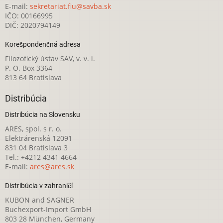
E-mail:
sekretariat.fiu@savba.sk
IČO: 00166995
DIČ: 2020794149
Korešpondenčná adresa
Filozofický ústav SAV, v. v. i.
P. O. Box 3364
813 64 Bratislava
Distribúcia
Distribúcia na Slovensku
ARES, spol. s r. o.
Elektrárenská 12091
831 04 Bratislava 3
Tel.: +4212 4341 4664
E-mail:
ares@ares.sk
Distribúcia v zahraničí
KUBON and SAGNER
Buchexport-Import GmbH
803 28 München, Germany