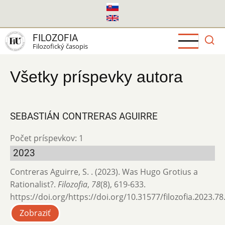
Skočiť
na
hlavný
FILOZOFIA
obsah
Filozofický časopis
Všetky príspevky autora
SEBASTIÁN CONTRERAS AGUIRRE
Počet príspevkov: 1
2023
Contreras Aguirre, S. . (2023). Was Hugo Grotius a
Rationalist?.
Filozofia
,
78
(8), 619-633.
https://doi.org/https://doi.org/10.31577/filozofia.2023.78
Zobraziť