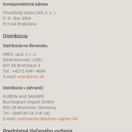
Korešpondenčná adresa
Filozofický ústav SAV, v. v. i.
P. O. Box 3364
813 64 Bratislava
Distribúcia
Distribúcia na Slovensku
ARES, spol. s r. o.
Elektrárenská 12091
831 04 Bratislava 3
Tel.: +4212 4341 4664
E-mail:
ares@ares.sk
Distribúcia v zahraničí
KUBON and SAGNER
Buchexport-Import GmbH
803 28 München, Germany
Tel.: 0049 89 54 218 142
E-mail:
postmaster@kubon-sagner.de
Predplatné tlačeného vydania