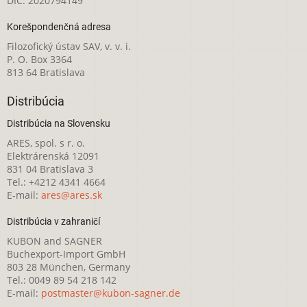
DIČ: 2020794149
Korešpondenčná adresa
Filozofický ústav SAV, v. v. i.
P. O. Box 3364
813 64 Bratislava
Distribúcia
Distribúcia na Slovensku
ARES, spol. s r. o.
Elektrárenská 12091
831 04 Bratislava 3
Tel.: +4212 4341 4664
E-mail:
ares@ares.sk
Distribúcia v zahraničí
KUBON and SAGNER
Buchexport-Import GmbH
803 28 München, Germany
Tel.: 0049 89 54 218 142
E-mail:
postmaster@kubon-sagner.de