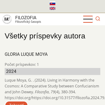
Skočiť
na
hlavný
FILOZOFIA
obsah
Filozofický časopis
Všetky príspevky autora
GLORIA LUQUE MOYA
Počet príspevkov: 1
2024
Luque Moya, G. . (2024). Living in Harmony with the
Cosmos: A Comparative Study between Confucianism
and John Dewey.
Filozofia
,
79
(4), 380-394.
https://doi.org/https://doi.org/10.31577/filozofia.2024.79